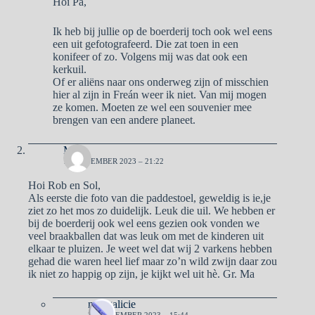
Hoi Pa,
Ik heb bij jullie op de boerderij toch ook wel eens
een uit gefotografeerd. Die zat toen in een
konifeer of zo. Volgens mij was dat ook een
kerkuil.
Of er aliëns naar ons onderweg zijn of misschien
hier al zijn in Freán weer ik niet. Van mij mogen
ze komen. Moeten ze wel een souvenier mee
brengen van een andere planeet.
Ma
16 NOVEMBER 2023 – 21:22
Hoi Rob en Sol,
Als eerste die foto van die paddestoel, geweldig is ie,je
ziet zo het mos zo duidelijk. Leuk die uil. We hebben er
bij de boerderij ook wel eens gezien ook vonden we
veel braakballen dat was leuk om met de kinderen uit
elkaar te pluizen. Je weet wel dat wij 2 varkens hebben
gehad die waren heel lief maar zo’n wild zwijn daar zou
ik niet zo happig op zijn, je kijkt wel uit hè. Gr. Ma
naargalicie