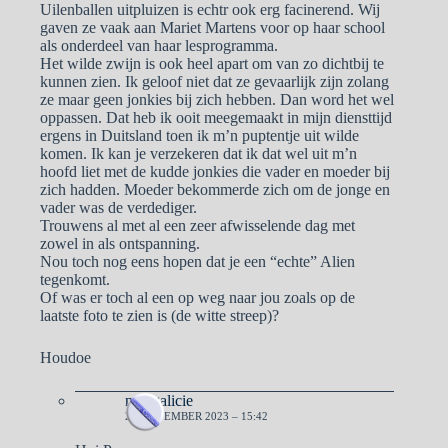
Uilenballen uitpluizen is echtr ook erg facinerend. Wij
gaven ze vaak aan Mariet Martens voor op haar school
als onderdeel van haar lesprogramma.
Het wilde zwijn is ook heel apart om van zo dichtbij te
kunnen zien. Ik geloof niet dat ze gevaarlijk zijn zolang
ze maar geen jonkies bij zich hebben. Dan word het wel
oppassen. Dat heb ik ooit meegemaakt in mijn diensttijd
ergens in Duitsland toen ik m’n puptentje uit wilde
komen. Ik kan je verzekeren dat ik dat wel uit m’n
hoofd liet met de kudde jonkies die vader en moeder bij
zich hadden. Moeder bekommerde zich om de jonge en
vader was de verdediger.
Trouwens al met al een zeer afwisselende dag met
zowel in als ontspanning.
Nou toch nog eens hopen dat je een “echte” Alien
tegenkomt.
Of was er toch al een op weg naar jou zoals op de
laatste foto te zien is (de witte streep)?
Houdoe
naargalicie
21 NOVEMBER 2023 – 15:42