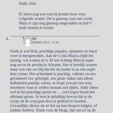
Hallo José,
Er moet nog wel wat bij komen hoor voor
volgende winter. Dit is genoeg voor een week.
Maar er zijn nog genoeg omgevallen en hal=f
dode bomen te rooien.
Margriet
17 NOVEMBER 2023 – 11:59
Dank je wel Rob, prachtige plaatjes, opnames en mooi
weer is meegenomen. Aan de Costa Blanca blijft het
zonnig, wij wonen zo’n 38 km richting Murcia maar
nog net in de provincie Alicante. Het is heerlijk wonen
maar wat zijn we blij dat het nu koeler is na een super
hete zomer. Het achterland is prachtig, valleien en een
gevarieerd ruw gebergte, een grote vlakte met alleen
kalkstenen puntige rotsen, er loopt zowaar een weg
doorheen waar je zelden iemand ziet rijden. Jullie zitten
wel in het prachtige groen en ….veel regen houdt het
allemaal groen. Je bent je gelukkig bewust dat je de
zwijn uit de weg gaat door je gedeisd te houden.
Gevaarlijke dieren als ze het op hun heupen krijgen, of
jonkies hebben. Dank voor de blogs, fijn om zo op de