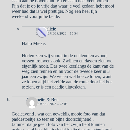
staan aan de bovenkant. En er staan heel veel bomen.
Fijn dat je op je vrije dag waar je veel gedaan hebt mooi
weer had dat is wel prettiger. Nog een heel fijn
weekend voor jullie beide.
naargalicie
21 NOVEMBER 2023 – 15:54
Hallo Mieke,
Herten zien wij vooral in de ochtend en avond,
vossen trouwens ook. Zwijnen en dassen zien we
eigenlijk nooit. Das twee keerlangs de kant van de
weg zien rennen en nu voor de tweede keer in 3
jaar een zwijn. We weten wel hoe ze lopen, want
ze lopen atijd het zelfde aan de route door het bos
te zien, er is een paadje uitgesleten.
Antoinette & Ben
17 NOVEMBER 2023 – 23:05
Goeieavond , wat een geweldig mooie foto van dat
paddestoeltje zo teer en bijna doorschijnend .
Jammer dat je geen foto van het zwijn hebt kunnen
maken , wel heel hilarisch dat je die dan zo tegen komt ,