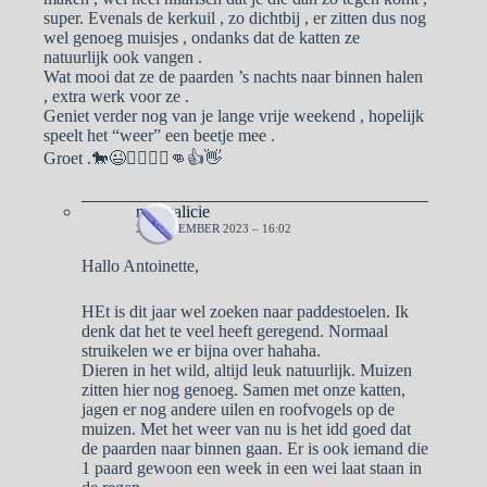
super. Evenals de kerkuil , zo dichtbij , er zitten dus nog
wel genoeg muisjes , ondanks dat de katten ze
natuurlijk ook vangen .
Wat mooi dat ze de paarden ’s nachts naar binnen halen
, extra werk voor ze .
Geniet verder nog van je lange vrije weekend , hopelijk
speelt het “weer” een beetje mee .
Groet .🐎😉🙋‍♀️🙋‍♂️👊👍👋
naargalicie
21 NOVEMBER 2023 – 16:02
Hallo Antoinette,
HEt is dit jaar wel zoeken naar paddestoelen. Ik
denk dat het te veel heeft geregend. Normaal
struikelen we er bijna over hahaha.
Dieren in het wild, altijd leuk natuurlijk. Muizen
zitten hier nog genoeg. Samen met onze katten,
jagen er nog andere uilen en roofvogels op de
muizen. Met het weer van nu is het idd goed dat
de paarden naar binnen gaan. Er is ook iemand die
1 paard gewoon een week in een wei laat staan in