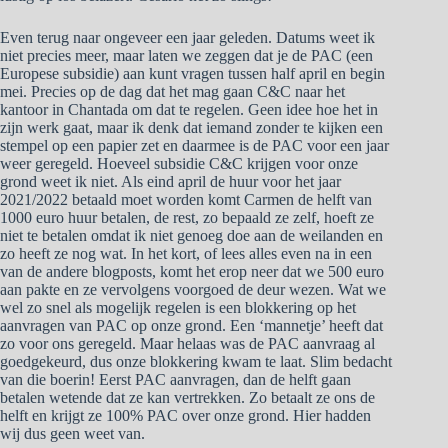
Even terug naar ongeveer een jaar geleden. Datums weet ik
niet precies meer, maar laten we zeggen dat je de PAC (een
Europese subsidie) aan kunt vragen tussen half april en begin
mei. Precies op de dag dat het mag gaan C&C naar het
kantoor in Chantada om dat te regelen. Geen idee hoe het in
zijn werk gaat, maar ik denk dat iemand zonder te kijken een
stempel op een papier zet en daarmee is de PAC voor een jaar
weer geregeld. Hoeveel subsidie C&C krijgen voor onze
grond weet ik niet. Als eind april de huur voor het jaar
2021/2022 betaald moet worden komt Carmen de helft van
1000 euro huur betalen, de rest, zo bepaald ze zelf, hoeft ze
niet te betalen omdat ik niet genoeg doe aan de weilanden en
zo heeft ze nog wat. In het kort, of lees alles even na in een
van de andere blogposts, komt het erop neer dat we 500 euro
aan pakte en ze vervolgens voorgoed de deur wezen. Wat we
wel zo snel als mogelijk regelen is een blokkering op het
aanvragen van PAC op onze grond. Een ‘mannetje’ heeft dat
zo voor ons geregeld. Maar helaas was de PAC aanvraag al
goedgekeurd, dus onze blokkering kwam te laat. Slim bedacht
van die boerin! Eerst PAC aanvragen, dan de helft gaan
betalen wetende dat ze kan vertrekken. Zo betaalt ze ons de
helft en krijgt ze 100% PAC over onze grond. Hier hadden
wij dus geen weet van.