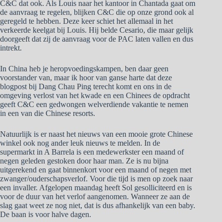
C&C dat ook. Als Louis naar het kantoor in Chantada gaat om
de aanvraag te regelen, blijken C&C die op onze grond ook al
geregeld te hebben. Deze keer schiet het allemaal in het
verkeerde keelgat bij Louis. Hij belde Cesario, die maar gelijk
doorgeeft dat zij de aanvraag voor de PAC laten vallen en dus
intrekt.
In China heb je heropvoedingskampen, ben daar geen
voorstander van, maar ik hoor van ganse harte dat deze
blogpost bij Dang Chau Ping terecht komt en ons in de
omgeving verlost van het kwade en een Chinees de opdracht
geeft C&C een gedwongen welverdiende vakantie te nemen
in een van die Chinese resorts.
Natuurlijk is er naast het nieuws van een mooie grote Chinese
winkel ook nog ander leuk nieuws te melden. In de
supermarkt in A Barrela is een medewerkster een maand of
negen geleden gestoken door haar man. Ze is nu bijna
uitgerekend en gaat binnenkort voor een maand of negen met
zwanger/ouderschapsverlof. Voor die tijd is men op zoek naar
een invaller. Afgelopen maandag heeft Sol gesolliciteerd en is
voor de duur van het verlof aangenomen. Wanneer ze aan de
slag gaat weet ze nog niet, dat is dus afhankelijk van een baby.
De baan is voor halve dagen.