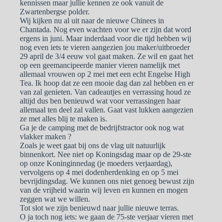
kennissen maar jullie kennen ze ook vanuit de
Zwartenbergse polder.
Wij kijken nu al uit naar de nieuwe Chinees in
Chantada. Nog even wachten voor we er zijn dat word
ergens in juni. Maar inderdaad voor die tijd hebben wij
nog even iets te vieren aangezien jou maker/uitbroeder
29 april de 3/4 eeuw vol gaat maken. Ze wil en gaat het
op een geemancipeerde manier vieren namelijk met
allemaal vrouwen op 2 mei met een echt Engelse High
Tea. Ik hoop dat ze een mooie dag dan zal hebben en er
van zal genieten. Van cadeautjes en verrassing houd ze
altijd dus ben benieuwd wat voor verrassingen haar
allemaal ten deel zal vallen. Gaat vast lukken aangezien
ze met alles blij te maken is.
Ga je de camping met de bedrijfstractor ook nog wat
vlakker maken ?
Zoals je weet gaat bij ons de vlag uit natuurlijk
binnenkort. Nee niet op Koningsdag maar op de 29-ste
op onze Koninginnedag (je moeders verjaardag),
vervolgens op 4 mei dodenherdenking en op 5 mei
bevrijdingsdag. We kunnen ons niet genoeg bewust zijn
van de vrijheid waarin wij leven en kunnen en mogen
zeggen wat we willen.
Tot slot we zijn benieuwd naar jullie nieuwe terras.
O ja toch nog iets: we gaan de 75-ste verjaar vieren met