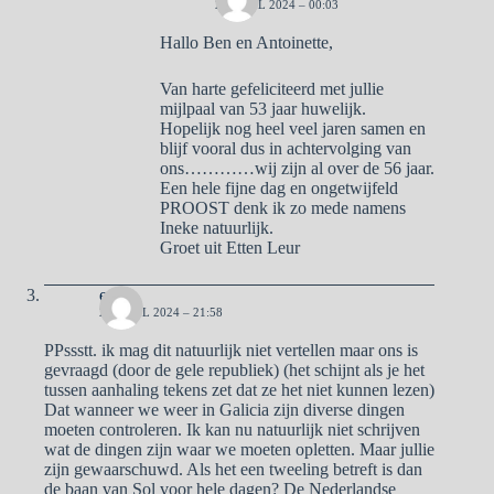
27 APRIL 2024 – 00:03
Hallo Ben en Antoinette,
Van harte gefeliciteerd met jullie
mijlpaal van 53 jaar huwelijk.
Hopelijk nog heel veel jaren samen en
blijf vooral dus in achtervolging van
ons…………wij zijn al over de 56 jaar.
Een hele fijne dag en ongetwijfeld
PROOST denk ik zo mede namens
Ineke natuurlijk.
Groet uit Etten Leur
erik
26 APRIL 2024 – 21:58
PPssstt. ik mag dit natuurlijk niet vertellen maar ons is
gevraagd (door de gele republiek) (het schijnt als je het
tussen aanhaling tekens zet dat ze het niet kunnen lezen)
Dat wanneer we weer in Galicia zijn diverse dingen
moeten controleren. Ik kan nu natuurlijk niet schrijven
wat de dingen zijn waar we moeten opletten. Maar jullie
zijn gewaarschuwd. Als het een tweeling betreft is dan
de baan van Sol voor hele dagen? De Nederlandse