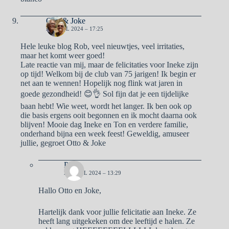
Otto & Joke
28 APRIL 2024 – 17:25
Hele leuke blog Rob, veel nieuwtjes, veel irritaties,
maar het komt weer goed!
Late reactie van mij, maar de felicitaties voor Ineke zijn
op tijd! Welkom bij de club van 75 jarigen! Ik begin er
net aan te wennen! Hopelijk nog flink wat jaren in
goede gezondheid! 😊👌 Sol fijn dat je een tijdelijke
baan hebt! Wie weet, wordt het langer. Ik ben ook op
die basis ergens ooit begonnen en ik mocht daarna ook
blijven! Mooie dag Ineke en Ton en verdere familie,
onderhand bijna een week feest! Geweldig, amuseer
jullie, gegroet Otto & Joke
Pa
29 APRIL 2024 – 13:29
Hallo Otto en Joke,
Hartelijk dank voor jullie felicitatie aan Ineke. Ze
heeft lang uitgekeken om dee leeftijd e halen. Ze