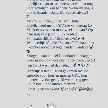
tijdelijke) baan maar , wie weet wat dat nog
voor gevolgen kan hebben. Werkervaring is
ook in Spanje belangrijk. Succes alvast !
Top.!
Mevrouw Ineke , alvast Van Harte
Gefeliciteerd met de 🎊75ste verjaardag !🎉
Maak er alvast een mooi weekend van ! Op
naar nog vele jaren ! Ook verdere
Fam.natuurlijk Gefeliciteerd .🎂🍰🍾🥂
Wat heerlijk hè , die “Spaanse” China-shops
, komt er nooit met lege handen vandaan 🤣
🙈
Morgen gaan in heel Nederland de vlaggen
weer in top ook voor ons , onze trouwdag 53
jaar ! Pfff wie had dat gedacht 🤪👊👍💞
Hopelijk is het nu goed gekomen met de
subsidie voor Luis en moeten C&C hun
onterecht verkregen geld weer terug geven.
Foute boel , hoe durven mensen.
Groet . Fijn weekend. 🎊🎉🍰🍾🥂🤣🙈🤪👍
👊
Pa