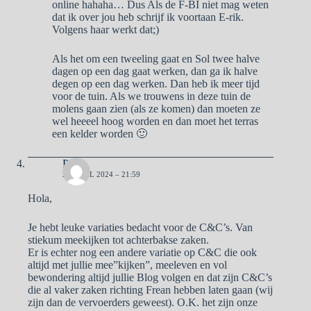
online hahaha… Dus Als de F-BI niet mag weten
dat ik over jou heb schrijf ik voortaan E-rik.
Volgens haar werkt dat;)
Als het om een tweeling gaat en Sol twee halve
dagen op een dag gaat werken, dan ga ik halve
degen op een dag werken. Dan heb ik meer tijd
voor de tuin. Als we trouwens in deze tuin de
molens gaan zien (als ze komen) dan moeten ze
wel heeeel hoog worden en dan moet het terras
een kelder worden 🙂
Pa
26 APRIL 2024 – 21:59
Hola,
Je hebt leuke variaties bedacht voor de C&C’s. Van
stiekum meekijken tot achterbakse zaken.
Er is echter nog een andere variatie op C&C die ook
altijd met jullie mee”kijken”, meeleven en vol
bewondering altijd jullie Blog volgen en dat zijn C&C’s
die al vaker zaken richting Frean hebben laten gaan (wij
zijn dan de vervoerders geweest). O.K. het zijn onze