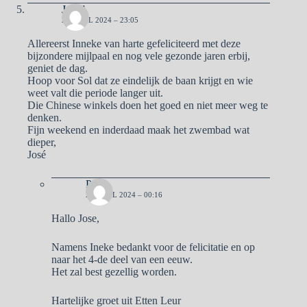
José”
26 APRIL 2024 – 23:05
Allereerst Inneke van harte gefeliciteerd met deze
bijzondere mijlpaal en nog vele gezonde jaren erbij,
geniet de dag.
Hoop voor Sol dat ze eindelijk de baan krijgt en wie
weet valt die periode langer uit.
Die Chinese winkels doen het goed en niet meer weg te
denken.
Fijn weekend en inderdaad maak het zwembad wat
dieper,
José
Pa
28 APRIL 2024 – 00:16
Hallo Jose,
Namens Ineke bedankt voor de felicitatie en op
naar het 4-de deel van een eeuw.
Het zal best gezellig worden.
Hartelijke groet uit Etten Leur