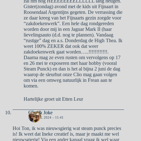
zal hm nog HEEEEEEEELLLLLL lang heugen.
Gister(zondag) avond met de kids uit Fijnaart in
Roosendaal Argentijns gegeten. De verrassing die
ze daar kreeg van het Fijnaarts gezin zorgde voor
“zakdoekenwerk”. Een hele dag rondgereden
worden door mij in een Jaguar Mark II (haar
lievelingsauto (d.d. nog te plannen). Vandaag
“rustige” dag en a.s. Donderdag de High Thea. Ik
weet 100% ZEKER dat ook dat weer
zakdoekenwerk gaat worden…..!!!!!!!!!!!!.
Daarna mag ze even rusten om vervolgens op 17
en 26 mei te exposeren met haar hobby (vooral
Steam Punck) en dan is het al bijna 2 juni de dag
waarop de sleurhut onze Clio mag gaan volgen
om via een omweg natuurlijk in Frean aan te
komen.
Hartelijke groet uit Etten Leur
Otto & Joke
30 APRIL 2024 – 11:41
Hoi Ton, ik was nieuwsgierig wat steam punck precies
is! Ik weet dat Ineke creatief is, maar je maakt me wel
nieuwsgierig! Via een ander kanaal vraag ik wel waar