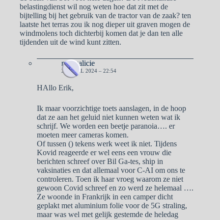
belastingdienst wil nog weten hoe dat zit met de
bijtelling bij het gebruik van de tractor van de zaak? ten
laatste het terras zou ik nog dieper uit graven mogen de
windmolens toch dichterbij komen dat je dan ten alle
tijdenden uit de wind kunt zitten.
naargalicie
26 APRIL 2024 – 22:54
HAllo Erik,
Ik maar voorzichtige toets aanslagen, in de hoop
dat ze aan het geluid niet kunnen weten wat ik
schrijf. We worden een beetje paranoia…. er
moeten meer cameras komen.
Of tussen () tekens werk weet ik niet. Tijdens
Kovid reageerde er wel eens een vrouw die
berichten schreef over Bil Ga-tes, ship in
vaksinaties en dat allemaal voor C-AI om ons te
controleren. Toen ik haar vroeg waarom ze niet
gewoon Covid schreef en zo werd ze helemaal ….
Ze woonde in Frankrijk in een camper dicht
geplakt met aluminium folie voor de 5G straling,
maar was wel met gelijk gestemde de heledag