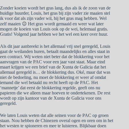
Zonder koeien wordt het gras lang, dus als ik de zoon van de
huidige huurder, Louis, het gras bij zijn vader zie maaien stel
ik voor dat als zijn vader wil, hij het gras mag hebben. Wel
zelf maaien 😉 Het gras wordt gemaaid en weer wat later
mogen de koeien van Louis ook op de wei, helemaal gratis.
Gratis! Volgend jaar hebben we het wel een keer over huur.
Als dit jaar aanbreekt is het allemaal vrij snel geregeld, Louis
gaat de weilanden huren, betaalt maandelijks en alles staat in
een contract. Wij weten niet beter dat de blokkering voor het
aanvragen van de PAC voor een jaar vast staat. Maar eind
maart krijgen we een brief van de Xunta de Galicia dat het
allemaal geregeld is… de blokkering dus. Oké, maar dat was
niet de bedoeling, nu moet de blokkering er weer af omdat
iemand die wel betaald nu recht heeft op de PAC. Het
‘mannetje’ dat eerst de blokkering regelde, geeft ons nu
papieren die we alleen maar hoeven te ondertekenen. De rest
wordt op zijn kantoor van de Xunta de Galicia voor ons
geregeld.
We laten Louis weten dat alle seinen voor de PAC op groen
staan. Nou hebben de Chinezen overal ogen en oren om in het
het westen te spioneren en mee te luisteren. Blijkbaar doen