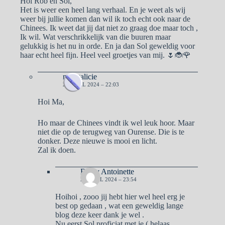
Hoi Rob en Sol,
Het is weer een heel lang verhaal. En je weet als wij
weer bij jullie komen dan wil ik toch echt ook naar de
Chinees. Ik weet dat jij dat niet zo graag doe maar toch ,
Ik wil. Wat verschrikkelijk van die buuren maar
gelukkig is het nu in orde. En ja dan Sol geweldig voor
haar echt heel fijn. Heel veel groetjes van mij. 🌷🐞🌹
naargalicie
26 APRIL 2024 – 22:03
Hoi Ma,
Ho maar de Chinees vindt ik wel leuk hoor. Maar
niet die op de terugweg van Ourense. Die is te
donker. Deze nieuwe is mooi en licht.
Zal ik doen.
Ben y Antoinette
26 APRIL 2024 – 23:54
Hoihoi , zooo jij hebt hier wel heel erg je
best op gedaan , wat een geweldig lange
blog deze keer dank je wel .
Nu eerst Sol proficiat met je ( helaas