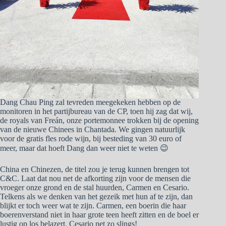
Dang Chau Ping zal tevreden meegekeken hebben op de
monitoren in het partijbureau van de CP, toen hij zag dat wij,
de royals van Freán, onze portemonnee trokken bij de opening
van de nieuwe Chinees in Chantada. We gingen natuurlijk
voor de gratis fles rode wijn, bij besteding van 30 euro of
meer, maar dat hoeft Dang dan weer niet te weten 😉
China en Chinezen, de titel zou je terug kunnen brengen tot
C&C. Laat dat nou net de afkorting zijn voor de mensen die
vroeger onze grond en de stal huurden, Carmen en Cesario.
Telkens als we denken van het gezeik met hun af te zijn, dan
blijkt er toch weer wat te zijn. Carmen, een boerin die haar
boerenverstand niet in haar grote teen heeft zitten en de boel er
lustig op los belazert. Cesario net zo slings!