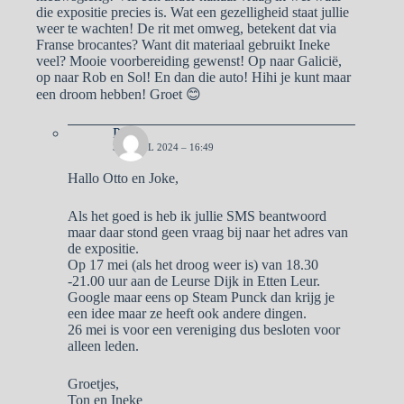
die expositie precies is. Wat een gezelligheid staat jullie
weer te wachten! De rit met omweg, betekent dat via
Franse brocantes? Want dit materiaal gebruikt Ineke
veel? Mooie voorbereiding gewenst! Op naar Galicië,
op naar Rob en Sol! En dan die auto! Hihi je kunt maar
een droom hebben! Groet 😊
Pa
30 APRIL 2024 – 16:49
Hallo Otto en Joke,
Als het goed is heb ik jullie SMS beantwoord
maar daar stond geen vraag bij naar het adres van
de expositie.
Op 17 mei (als het droog weer is) van 18.30
-21.00 uur aan de Leurse Dijk in Etten Leur.
Google maar eens op Steam Punck dan krijg je
een idee maar ze heeft ook andere dingen.
26 mei is voor een vereniging dus besloten voor
alleen leden.
Groetjes,
Ton en Ineke