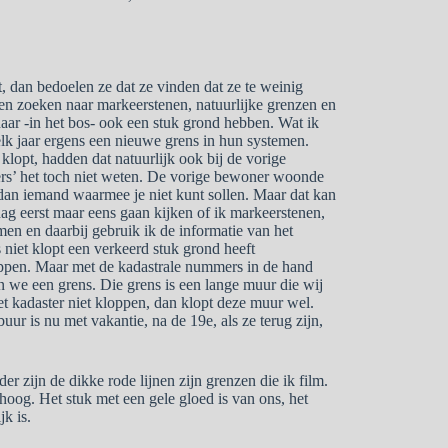
pt, dan bedoelen ze dat ze vinden dat ze te weinig
en zoeken naar markeerstenen, natuurlijke grenzen en
daar -in het bos- ook een stuk grond hebben. Wat ik
et elk jaar ergens een nieuwe grens in hun systemen.
klopt, hadden dat natuurlijk ook bij de vorige
ers’ het toch niet weten. De vorige bewoner woonde
is dan iemand waarmee je niet kunt sollen. Maar dat kan
dag eerst maar eens gaan kijken of ik markeerstenen,
men en daarbij gebruik ik de informatie van het
ts niet klopt een verkeerd stuk grond heeft
oppen. Maar met de kadastrale nummers in de hand
n we een grens. Die grens is een lange muur die wij
et kadaster niet kloppen, dan klopt deze muur wel.
uur is nu met vakantie, na de 19e, als ze terug zijn,
er zijn de dikke rode lijnen zijn grenzen die ik film.
hoog. Het stuk met een gele gloed is van ons, het
k is.