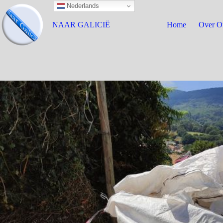
Nederlands
NAAR GALICIË
Home
Over O