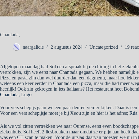
Chantada,
naargalicie
2 augustus 2024
Uncategorized
19 reac
Afgelopen maandag had Sol een afspraak bij de chirurg in het ziekenh
vertrokken, zijn we eerst naar Chantada gegaan. We hebben namelijk een
Pizza en pasta zijn dan wel duurder dan een dagmenu, maar hoe lekker 
weleens een keer eerder in Chantada een pizza, maar die had meer weg
heerlijk! Ook zin gekregen in iets Italiaans? Het restaurant heet Bohemi
Chantada, Lugo
Voor vers schepijs gaan we een paar deuren verder kijken. Daar is een he
Voor een vers schepijsje moet je bij Xeou zijn en hier is het adres;
Rúa 
Als we vol zitten vertrekken we naar Ourense, eerst even boodschappe
ziekenhuis. Sol heeft 2 liesbreuken maar omdat ze er pijn aan heeft dac
was een CT scan te maken. Voor de uitslag daarvan moesten we nu in 