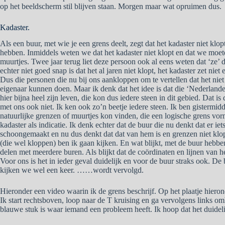
op het beeldscherm stil blijven staan. Morgen maar wat opruimen dus.
Kadaster.
Als een buur, met wie je een grens deelt, zegt dat het kadaster niet klo
hebben. Inmiddels weten we dat het kadaster niet klopt en dat we moet
muurtjes. Twee jaar terug liet deze persoon ook al eens weten dat ‘ze’ 
echter niet goed snap is dat het al jaren niet klopt, het kadaster zet ni
Dus die personen die nu bij ons aankloppen om te vertellen dat het niet 
eigenaar kunnen doen. Maar ik denk dat het idee is dat die ‘Nederland
hier bijna heel zijn leven, die kon dus iedere steen in dit gebied. Dat 
met ons ook niet. Ik ken ook zo’n beetje iedere steen. Ik ben gistermid
natuurlijke grenzen of muurtjes kon vinden, die een logische grens vor
kadaster als indicatie. Ik denk echter dat de buur die nu denkt dat er ie
schoongemaakt en nu dus denkt dat dat van hem is en grenzen niet kl
(die wel kloppen) ben ik gaan kijken. En wat blijkt, met de buur hebbe
delen met meerdere buren. Als blijkt dat de coördinaten en lijnen van h
Voor ons is het in ieder geval duidelijk en voor de buur straks ook. De b
kijken we wel een keer. ……wordt vervolgd.
Hieronder een video waarin ik de grens beschrijf. Op het plaatje hierond
Ik start rechtsboven, loop naar de T kruising en ga vervolgens links om
blauwe stuk is waar iemand een probleem heeft. Ik hoop dat het duidelij