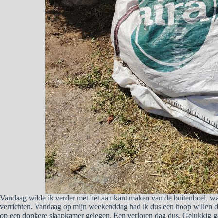
Vandaag wilde ik verder met het aan kant maken van de buitenboel, wan
verrichten. Vandaag op mijn weekenddag had ik dus een hoop willen do
op een donkere slaapkamer gelegen. Een verloren dag dus. Gelukkig gaat