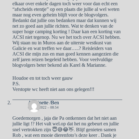
elkaar over enkele dagen toch weer voor dan echt een
“afscheids etentje” op een plaats die jullie al wel weten
maar nog even geheim blijft voor de blogvolgers.
Bedankt dat jullie ons bedanken maar dat kunnen wij
net zo goed aan jullie richten. Wat te denken van de
super hoge camping korting ! Daar kan een korting van
ACSI niet tegenop. Nu we het toch over ACSI hebben.
Wij staan nu in Muros aan de uiterste westkust van
Galicie en wat treffen we daar…..? Reisleiders van
ACSI die mijn zus en man goed kennen aangezien die
zelf jaren reizen begeleid hebben. Voor veelvuldige
blogvolgers beter bekend als Karel & Marianne.
Houdoe en tot toch weer gauw
P.S.
Verstopte wc heeft niet aan ons gelegen!!!
Antoinette /Ben
6 JUNI 2022 – 08:54
Goedemorgen , jaja die Pa ontkennen dat het niet aan
jullie ligt !? Het valt wel.op dat het nu gebeurt en jullie
snel vertrokken zijn 😇😅😂👋. Blijf genieten samen
Rob , wat een mooie dierenfoto’s deze keer . Dank je