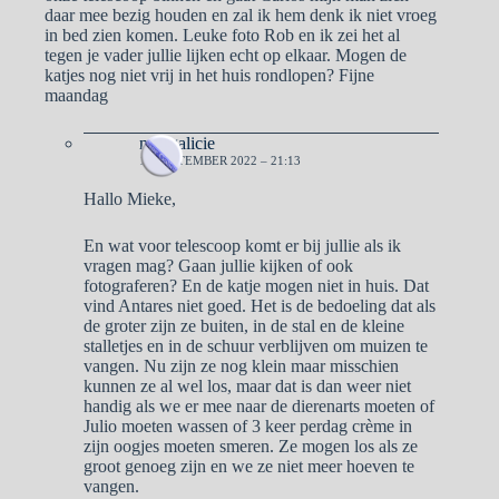
daar mee bezig houden en zal ik hem denk ik niet vroeg
in bed zien komen. Leuke foto Rob en ik zei het al
tegen je vader jullie lijken echt op elkaar. Mogen de
katjes nog niet vrij in het huis rondlopen? Fijne
maandag
naargalicie
12 SEPTEMBER 2022 – 21:13
Hallo Mieke,
En wat voor telescoop komt er bij jullie als ik
vragen mag? Gaan jullie kijken of ook
fotograferen? En de katje mogen niet in huis. Dat
vind Antares niet goed. Het is de bedoeling dat als
de groter zijn ze buiten, in de stal en de kleine
stalletjes en in de schuur verblijven om muizen te
vangen. Nu zijn ze nog klein maar misschien
kunnen ze al wel los, maar dat is dan weer niet
handig als we er mee naar de dierenarts moeten of
Julio moeten wassen of 3 keer perdag crème in
zijn oogjes moeten smeren. Ze mogen los als ze
groot genoeg zijn en we ze niet meer hoeven te
vangen.