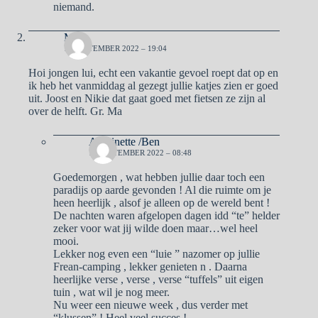
niemand.
Ma
11 SEPTEMBER 2022 – 19:04
Hoi jongen lui, echt een vakantie gevoel roept dat op en
ik heb het vanmiddag al gezegt jullie katjes zien er goed
uit. Joost en Nikie dat gaat goed met fietsen ze zijn al
over de helft. Gr. Ma
Antoinette /Ben
12 SEPTEMBER 2022 – 08:48
Goedemorgen , wat hebben jullie daar toch een
paradijs op aarde gevonden ! Al die ruimte om je
heen heerlijk , alsof je alleen op de wereld bent !
De nachten waren afgelopen dagen idd “te” helder
zeker voor wat jij wilde doen maar…wel heel
mooi.
Lekker nog even een “luie ” nazomer op jullie
Frean-camping , lekker genieten n . Daarna
heerlijke verse , verse , verse “tuffels” uit eigen
tuin , wat wil je nog meer.
Nu weer een nieuwe week , dus verder met
“klussen” ! Heel veel succes !