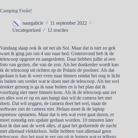
Camping Freán!
naargalicie
11 september 2022
Uncategorized
12 reacties
Vandaag slaap ook ik uit net als Sol. Maar dat is niet zo gek
want ik ging pas om 4 uur naar bed. Gisteravond heb ik de
telescoop opgezet en aangesloten. Daar hebben jullie al een
foto van gezien, die van de zon. Als het donkerder wordt kan
ik de telescoop uit richten op de Polaris de poolster. Als dat
gedaan is kan ik weer even naar binnen omdat het nog te licht
is buiten om verder wat te doen met de telescoop. Als het wel
donker genoeg is ga ik naar buiten en is het plan dat ik
voorlopig niet meer binnen kom. Als ik de telescoop aan zet
en alles wat er op en aan hangt dan wil de camera het niet
doen. Dat wil zeggen, de camera doet het wel, maar de
software ziet de camera niet. Helaas moet ik de laptop
opnieuw opstarten. Maar dat is iets wat even gaat duren, er
moet zonodig een update gedaan worden. 10 minuten later
kan ik dan aan de werk alles, al gaat het gedurende de nacht
niet allemaal vlekkeloos. Jullie hebben vast allemaal geen
telescoop, dus het gaat te ver om uit te leggen wat er telkens