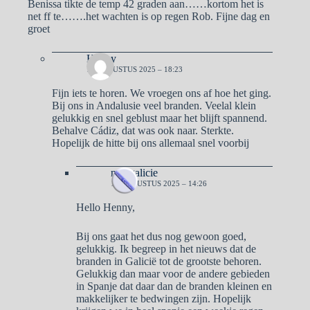
Benissa tikte de temp 42 graden aan……kortom het is
net ff te…….het wachten is op regen Rob. Fijne dag en
groet
Henny
17 AUGUSTUS 2025 – 18:23
Fijn iets te horen. We vroegen ons af hoe het ging.
Bij ons in Andalusie veel branden. Veelal klein
gelukkig en snel geblust maar het blijft spannend.
Behalve Cádiz, dat was ook naar. Sterkte.
Hopelijk de hitte bij ons allemaal snel voorbij
naargalicie
18 AUGUSTUS 2025 – 14:26
Hello Henny,
Bij ons gaat het dus nog gewoon goed,
gelukkig. Ik begreep in het nieuws dat de
branden in Galicië tot de grootste behoren.
Gelukkig dan maar voor de andere gebieden
in Spanje dat daar dan de branden kleinen en
makkelijker te bedwingen zijn. Hopelijk