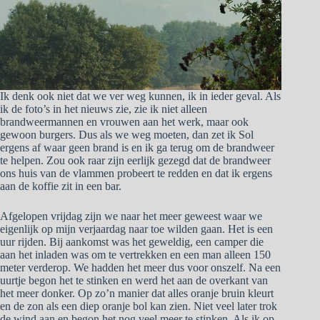
Ik denk ook niet dat we ver weg kunnen, ik in ieder geval. Als
ik de foto’s in het nieuws zie, zie ik niet alleen
brandweermannen en vrouwen aan het werk, maar ook
gewoon burgers. Dus als we weg moeten, dan zet ik Sol
ergens af waar geen brand is en ik ga terug om de brandweer
te helpen. Zou ook raar zijn eerlijk gezegd dat de brandweer
ons huis van de vlammen probeert te redden en dat ik ergens
aan de koffie zit in een bar.
Afgelopen vrijdag zijn we naar het meer geweest waar we
eigenlijk op mijn verjaardag naar toe wilden gaan. Het is een
uur rijden. Bij aankomst was het geweldig, een camper die
aan het inladen was om te vertrekken en een man alleen 150
meter verderop. We hadden het meer dus voor onszelf. Na een
uurtje begon het te stinken en werd het aan de overkant van
het meer donker. Op zo’n manier dat alles oranje bruin kleurt
en de zon als een diep oranje bol kan zien. Niet veel later trok
de wind aan en begon het nog veel meer te stinken. Als ik op