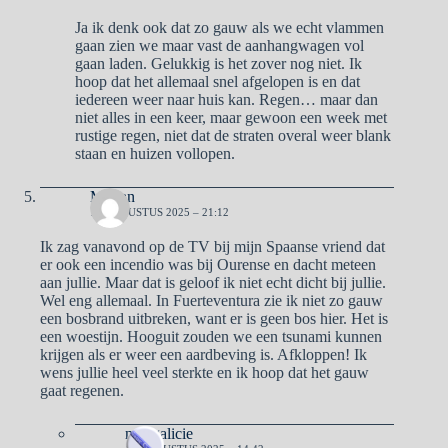
Ja ik denk ook dat zo gauw als we echt vlammen
gaan zien we maar vast de aanhangwagen vol
gaan laden. Gelukkig is het zover nog niet. Ik
hoop dat het allemaal snel afgelopen is en dat
iedereen weer naar huis kan. Regen… maar dan
niet alles in een keer, maar gewoon een week met
rustige regen, niet dat de straten overal weer blank
staan en huizen vollopen.
Marian
17 AUGUSTUS 2025 – 21:12
Ik zag vanavond op de TV bij mijn Spaanse vriend dat
er ook een incendio was bij Ourense en dacht meteen
aan jullie. Maar dat is geloof ik niet echt dicht bij jullie.
Wel eng allemaal. In Fuerteventura zie ik niet zo gauw
een bosbrand uitbreken, want er is geen bos hier. Het is
een woestijn. Hooguit zouden we een tsunami kunnen
krijgen als er weer een aardbeving is. Afkloppen! Ik
wens jullie heel veel sterkte en ik hoop dat het gauw
gaat regenen.
naargalicie