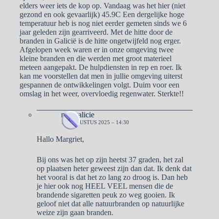
elders weer iets de kop op. Vandaag was het hier (niet
gezond en ook gevaarlijk) 45.9C Een dergelijke hoge
temperatuur heb is nog niet eerder gemeten sinds we 6
jaar geleden zijn gearriveerd. Met de hitte door de
branden in Galicië is de hitte ongetwijfeld nog erger.
Afgelopen week waren er in onze omgeving twee
kleine branden en die werden met groot materieel
meteen aangepakt. De hulpdiensten in rep en roer. Ik
kan me voorstellen dat men in jullie omgeving uiterst
gespannen de ontwikkelingen volgt. Duim voor een
omslag in het weer, overvloedig regenwater. Sterkte!!
naargalicie
18 AUGUSTUS 2025 – 14:30
Hallo Margriet,
Bij ons was het op zijn heetst 37 graden, het zal
op plaatsen heter geweest zijn dan dat. Ik denk dat
het vooral is dat het zo lang zo droog is. Dan heb
je hier ook nog HEEL VEEL mensen die de
brandende sigaretten peuk zo weg gooien. Ik
geloof niet dat alle natuurbranden op natuurlijke
weize zijn gaan branden.