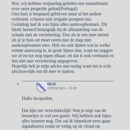
Hoi, wij hebben verjaardag geleden een natuurbrand
over onze propertie gehad(Portugal)
Ons huis is bespaard gebleven maar al het andere
verbrand, schuren tuin irrigatie pompen enz.
Gelukkig had ik van bijna alles aankoopbonnen. Dit
bleek heeeeel belangrijk bij de afhandeling van de
schade met de verzekering. Dus als je iets mee neemt
als je je huis uit moet neem dan de map met
aankoopbonnen mee. Heb nu ook lijsten wat in welke
ruimte aanwezig is, in grote lijnen dan, want nu zeggen
we af en toe nog tegen elkaar, oh dat is ook verbrand en
dus niet aan verzekering opgegeven.
Hopelijk heb je mijn advies niet nodig want het is echt
afschuwelijk om dit mee te maken.
naargalicie
19 AUGUSTUS 2025 – 15:19
Hallo Jacqueline,
Dat lijkt me verschikkelijk! Wat je zegt van de
bonnetjes is wel een goeie. Wij hebben ook bijna
alles bonnen nog. Die zal ik binnekort eens gaan
digitaliseren zodat ze veilig op de cloud op