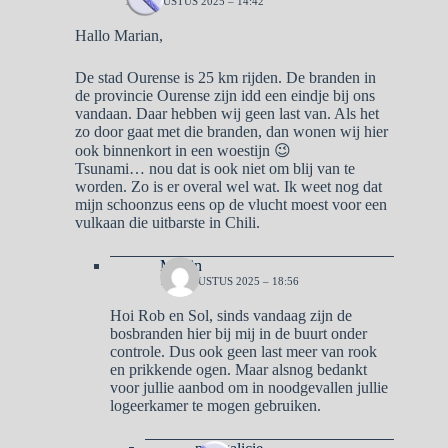
18 AUGUSTUS 2025 – 14:42
Hallo Marian,
De stad Ourense is 25 km rijden. De branden in
de provincie Ourense zijn idd een eindje bij ons
vandaan. Daar hebben wij geen last van. Als het
zo door gaat met die branden, dan wonen wij hier
ook binnenkort in een woestijn 😉
Tsunami… nou dat is ook niet om blij van te
worden. Zo is er overal wel wat. Ik weet nog dat
mijn schoonzus eens op de vlucht moest voor een
vulkaan die uitbarste in Chili.
Martin
18 AUGUSTUS 2025 – 18:56
Hoi Rob en Sol, sinds vandaag zijn de
bosbranden hier bij mij in de buurt onder
controle. Dus ook geen last meer van rook
en prikkende ogen. Maar alsnog bedankt
voor jullie aanbod om in noodgevallen jullie
logeerkamer te mogen gebruiken.