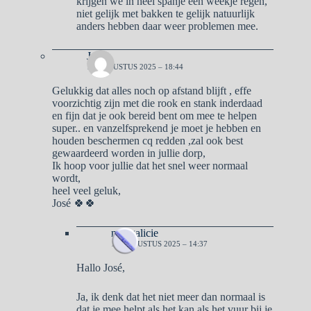
krijgen we in heel spanje een weekje regen,
niet gelijk met bakken te gelijk natuurlijk
anders hebben daar weer problemen mee.
José
17 AUGUSTUS 2025 – 18:44
Gelukkig dat alles noch op afstand blijft , effe
voorzichtig zijn met die rook en stank inderdaad
en fijn dat je ook bereid bent om mee te helpen
super.. en vanzelfsprekend je moet je hebben en
houden beschermen cq redden ,zal ook best
gewaardeerd worden in jullie dorp,
Ik hoop voor jullie dat het snel weer normaal
wordt,
heel veel geluk,
José 🍀🍀
naargalicie
18 AUGUSTUS 2025 – 14:37
Hallo José,
Ja, ik denk dat het niet meer dan normaal is
dat je mee helpt als het kan als het vuur bij je