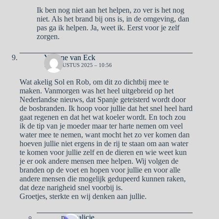
Ik ben nog niet aan het helpen, zo ver is het nog
niet. Als het brand bij ons is, in de omgeving, dan
pas ga ik helpen. Ja, weet ik. Eerst voor je zelf
zorgen.
Yvonne van Eck
18 AUGUSTUS 2025 – 10:56
Wat akelig Sol en Rob, om dit zo dichtbij mee te
maken. Vanmorgen was het heel uitgebreid op het
Nederlandse nieuws, dat Spanje geteisterd wordt door
de bosbranden. Ik hoop voor jullie dat het snel heel hard
gaat regenen en dat het wat koeler wordt. En toch zou
ik de tip van je moeder maar ter harte nemen om veel
water mee te nemen, want mocht het zo ver komen dan
hoeven jullie niet ergens in de rij te staan om aan water
te komen voor jullie zelf en de dieren en wie weet kun
je er ook andere mensen mee helpen. Wij volgen de
branden op de voet en hopen voor jullie en voor alle
andere mensen die mogelijk gedupeerd kunnen raken,
dat deze narigheid snel voorbij is.
Groetjes, sterkte en wij denken aan jullie.
naargalicie