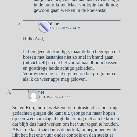
in de buurt komt. Maar voolopig kan ik nog
gewoon gaan werken in de koeienstal.
naargalicie
18 AUGUSTUS 2025 – 14:21
Hallo Aad,
Ik ben geen deskundige, maar ik heb begrepen dat
bossen met kastanjes niet zo snel in brand gaan
(uit zichzelf) en dat het vooral naaldboom bossen
en gortdroge heide achtige gebieden.
Voor woensdag staat ergeren op het programma…
als ik de weer apps mag geloven.
Margriet
17 AUGUSTUS 2025 – 18:27
Sol en Rob, indrukwekkend verontrustend…. ook mijn
gedachten gingen die kant uit, tjsonge nu maar hopen
op een weersomslag al ligt die er nog niet aan te komen
dat blijft dus hard werken om het vuur tegen te houden.
Als ik de kaart zie dan is de indruk, onbegonnen werk
lijkt het, het ene vuur onder controle en dan steekt er