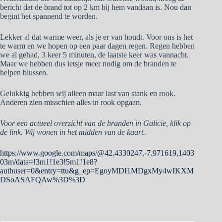
bericht dat de brand tot op 2 km bij hem vandaan is. Nou dan
begint het spannend te worden.
Lekker al dat warme weer, als je er van houdt. Voor ons is het
te warm en we hopen op een paar dagen regen. Regen hebben
we al gehad, 3 keer 5 minuten, de laatste keer was vannacht.
Maar we hebben dus ietsje meer nodig om de branden te
helpen blussen.
Gelukkig hebben wij alleen maar last van stank en rook.
Anderen zien misschien alles in rook opgaan.
Voor een actueel overzicht van de branden in Galicie, klik op
de link. Wij wonen in het midden van de kaart.
https://www.google.com/maps/@42.4330247,-7.971619,1403
03m/data=!3m1!1e3!5m1!1e8?
authuser=0&entry=ttu&g_ep=EgoyMDI1MDgxMy4wIKXM
DSoASAFQAw%3D%3D