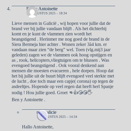
Ben y Antoinette
17 AUGUSTUS 2025 – 18:34
Lieve mensen in Galicië , wij hopen voor jullie dat de
brand ver bij jullie vandaan blijft . Als het dichterbij
komt en je kunt de vlammen zien wordt het
beangstigend . Herinmer me nog goed de brand in de
Siera Bermeja hier achter . Wonen zeker 3à4 km. er
vandaan maar zien “de berg” wel. Toen (vlg.mij3 jaar
geleden) zagen we de vlammen ook hoog opstijgen en
as , rook, helicopters,vliegtuigen om te blussen . Was
evengoed beangstigend . Ook vooral denkend aan
mensen die moesten evacueren , hele dorpen. Hoop dat
het bij jullie uit de buurt blijft evengoed veel sterkte met
de lucht , doe toch maar een capje( corona) op tegen de
asdeeltjes. Hopende op veel regen dat heeft herl Spanje
nodig ! Hou jullie goed. Groet 👊👍😘😘🖐
Ben y Antoinette .
naargalicie
18 AUGUSTUS 2025 – 14:34
Hallo Antoinette,