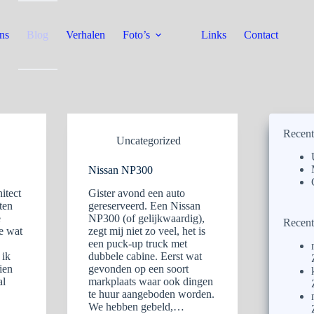
ns
Blog
Verhalen
Foto’s
Links
Contact
Recent
Uncategorized
Nissan NP300
itect
Gister avond een auto
ten
gereserveerd. Een Nissan
e
NP300 (of gelijkwaardig),
Recent
e wat
zegt mij niet zo veel, het is
een puck-up truck met
 ik
dubbele cabine. Eerst wat
ien
gevonden op een soort
al
markplaats waar ook dingen
te huur aangeboden worden.
We hebben gebeld,…