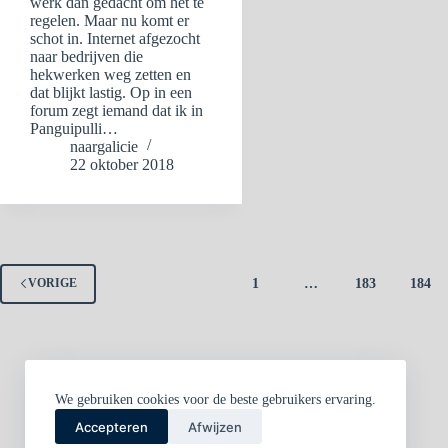
werk dan gedacht om het te
regelen. Maar nu komt er
schot in. Internet afgezocht
naar bedrijven die
hekwerken weg zetten en
dat blijkt lastig. Op in een
forum zegt iemand dat ik in
Panguipulli…
naargalicie
22 oktober 2018
1
…
183
184
VORIGE
We gebruiken cookies voor de beste gebruikers ervaring.
Accepteren
Afwijzen