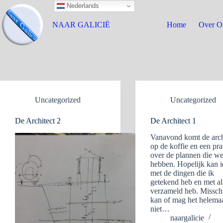
Nederlands
NAAR GALICIË
Home
Over O
Uncategorized
Uncategorized
De Architect 2
De Architect 1
Vanavond komt de arch
op de koffie en een pra
over de plannen die w
hebben. Hopelijk kan i
met de dingen die ik
getekend heb en met al
verzameld heb. Missch
kan of mag het helema
niet…
naargalicie