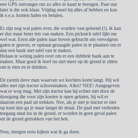
een GPS ontvanger om zo alles in kaart te brengen. Paar uur
later is die ook klaar. Vrijdag moet hij alles af hebben en kan
ik e.e.a. komen halen en betalen.
Er zijn nog wat palen over, die worden vast geleend (!), ik kan
er dus maar beter iets van maken. Een picknick tafel lijkt me
wel wat. Eerst alle palen naar boven gebracht om vervolgens
gaten te graven, er opmaat gezaagde palen in te plaatsen om er
dan een bank met tafel van te maken.
Helaas te weinig palen over om er een dubbele bank aan te
maken. Maar goed ik hoef nu niet meer op de grond te zitten
om te eten en te drinken.
De (semi) dove man waarvan we kochten komt langt. Hij wil
alles met zijn tractor schoonmaken. Alles? NEE! Aangegeven
wat er weg mag. Met zijn tractor kan hij echter niet door de
doorgang die voor zijn koeien is open gelaten, hij wil er
daarom een paal uit trekken. Nee, als je met je tractor er niet
op kunt dan ga je maar langst de straat. De paal met verboden
toegang staat los in de grond, er worden in geen geval palen
uit de grond getrokken van het hek.
Nou, morgen eens kijken wat ik ga doen.