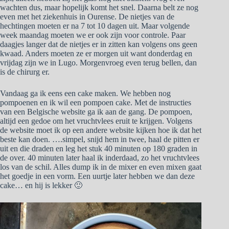
wachten dus, maar hopelijk komt het snel. Daarna belt ze nog
even met het ziekenhuis in Ourense. De nietjes van de
hechtingen moeten er na 7 tot 10 dagen uit. Maar volgende
week maandag moeten we er ook zijn voor controle. Paar
daagjes langer dat de nietjes er in zitten kan volgens ons geen
kwaad. Anders moeten ze er morgen uit want donderdag en
vrijdag zijn we in Lugo. Morgenvroeg even terug bellen, dan
is de chirurg er.
Vandaag ga ik eens een cake maken. We hebben nog
pompoenen en ik wil een pompoen cake. Met de instructies
van een Belgische website ga ik aan de gang. De pompoen,
altijd een gedoe om het vruchtvlees eruit te krijgen. Volgens
de website moet ik op een andere website kijken hoe ik dat het
beste kan doen. ….simpel, snijd hem in twee, haal de pitten er
uit en die draden en leg het stuk 40 minuten op 180 graden in
de over. 40 minuten later haal ik inderdaad, zo het vruchtvlees
los van de schil. Alles dump ik in de mixer en even mixen gaat
het goedje in een vorm. Een uurtje later hebben we dan deze
cake… en hij is lekker 🙂