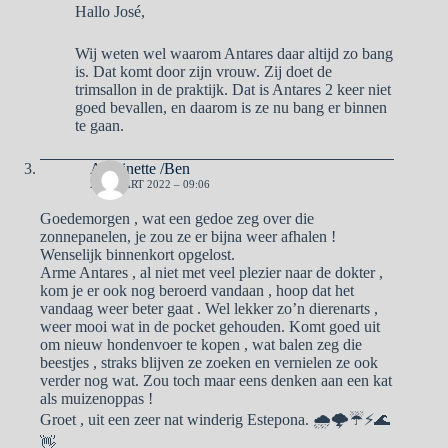
Hallo José,
Wij weten wel waarom Antares daar altijd zo bang
is. Dat komt door zijn vrouw. Zij doet de
trimsallon in de praktijk. Dat is Antares 2 keer niet
goed bevallen, en daarom is ze nu bang er binnen
te gaan.
Antoinette /Ben
23 MAART 2022 – 09:06
Goedemorgen , wat een gedoe zeg over die
zonnepanelen, je zou ze er bijna weer afhalen !
Wenselijk binnenkort opgelost.
Arme Antares , al niet met veel plezier naar de dokter ,
kom je er ook nog beroerd vandaan , hoop dat het
vandaag weer beter gaat . Wel lekker zo’n dierenarts ,
weer mooi wat in de pocket gehouden. Komt goed uit
om nieuw hondenvoer te kopen , wat balen zeg die
beestjes , straks blijven ze zoeken en vernielen ze ook
verder nog wat. Zou toch maar eens denken aan een kat
als muizenoppas !
Groet , uit een zeer nat winderig Estepona. 🌧🌩☔⚡🌊
👋