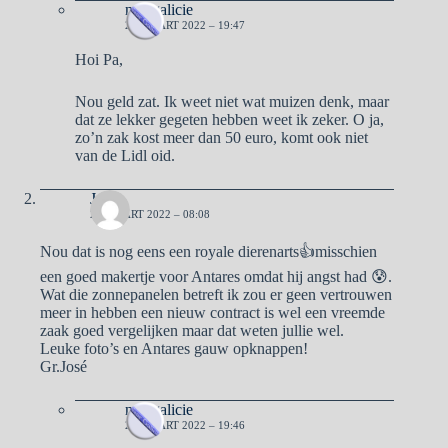
naargalicie
23 MAART 2022 – 19:47
Hoi Pa,
Nou geld zat. Ik weet niet wat muizen denk, maar
dat ze lekker gegeten hebben weet ik zeker. O ja,
zo’n zak kost meer dan 50 euro, komt ook niet
van de Lidl oid.
José
23 MAART 2022 – 08:08
Nou dat is nog eens een royale dierenarts👍misschien
een goed makertje voor Antares omdat hij angst had 😰.
Wat die zonnepanelen betreft ik zou er geen vertrouwen
meer in hebben een nieuw contract is wel een vreemde
zaak goed vergelijken maar dat weten jullie wel.
Leuke foto’s en Antares gauw opknappen!
Gr.José
naargalicie
23 MAART 2022 – 19:46