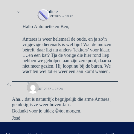
naargalicie
23 MAART 2022 – 19:43
Hallo Antoinette en Ben,
Antares is weer helemaal de oude, en ja zo’n
vrijgevige dierenarts is wel fijn! Wat de muizen
betreft, daar ligt nu anders ‘lekkers’ voor klaar.
….en een kat? Tja de vorige die hier rond liep
hebben we geholpen aan zijn zere poot, daarna
niet meer gezien. Hij loopt nu bij de buren. We
wachten wel tot er weer een aan komt waaien.
José
23 MAART 2022 – 22:24
Aha…dat is natuurlijk begrijpelijk die arme Antares ,
gelukkig is ze weer boven Jan .
Bedankt voor je uitleg 👍tot morgen.
José