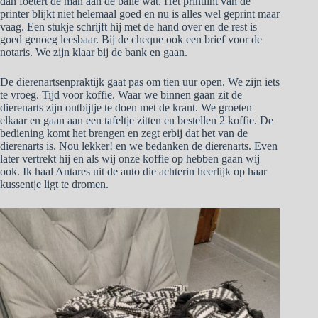
dan foetert de man aan de balie wat. Het printlint van de
printer blijkt niet helemaal goed en nu is alles wel geprint maar
vaag. Een stukje schrijft hij met de hand over en de rest is
goed genoeg leesbaar. Bij de cheque ook een brief voor de
notaris. We zijn klaar bij de bank en gaan.
De dierenartsenpraktijk gaat pas om tien uur open. We zijn iets
te vroeg. Tijd voor koffie. Waar we binnen gaan zit de
dierenarts zijn ontbijtje te doen met de krant. We groeten
elkaar en gaan aan een tafeltje zitten en bestellen 2 koffie. De
bediening komt het brengen en zegt erbij dat het van de
dierenarts is. Nou lekker! en we bedanken de dierenarts. Even
later vertrekt hij en als wij onze koffie op hebben gaan wij
ook. Ik haal Antares uit de auto die achterin heerlijk op haar
kussentje ligt te dromen.