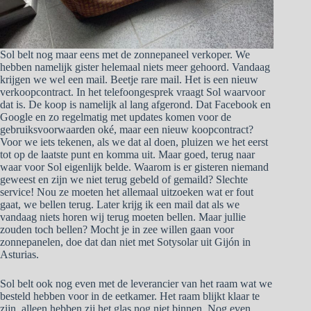
Sol belt nog maar eens met de zonnepaneel verkoper. We
hebben namelijk gister helemaal niets meer gehoord. Vandaag
krijgen we wel een mail. Beetje rare mail. Het is een nieuw
verkoopcontract. In het telefoongesprek vraagt Sol waarvoor
dat is. De koop is namelijk al lang afgerond. Dat Facebook en
Google en zo regelmatig met updates komen voor de
gebruiksvoorwaarden oké, maar een nieuw koopcontract?
Voor we iets tekenen, als we dat al doen, pluizen we het eerst
tot op de laatste punt en komma uit. Maar goed, terug naar
waar voor Sol eigenlijk belde. Waarom is er gisteren niemand
geweest en zijn we niet terug gebeld of gemaild? Slechte
service! Nou ze moeten het allemaal uitzoeken wat er fout
gaat, we bellen terug. Later krijg ik een mail dat als we
vandaag niets horen wij terug moeten bellen. Maar jullie
zouden toch bellen? Mocht je in zee willen gaan voor
zonnepanelen, doe dat dan niet met Sotysolar uit Gijón in
Asturias.
Sol belt ook nog even met de leverancier van het raam wat we
besteld hebben voor in de eetkamer. Het raam blijkt klaar te
zijn, alleen hebben zij het glas nog niet binnen. Nog even