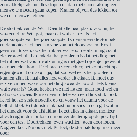
zo makkelijk als nu alles slopen en dan met spoed alsnog een
nieuwe te moeten gaan kopen. Kranen blijven dus lekken tot
we een nieuwe hebben.
De stortbak van de WC. Daar tit allemaal plastic zooi in, het
was een dure WC pot, maar dat wat er in zit is het
goedkoopste van het goedkoopste. Ik demonteer de stortbak
en demonteer het mechanisme van het doorspoelen. Er zit
geen vuil tussen, ook het rubber wat voor de afsluiting zocht
ziet er goed uit. Ik denk dat het probleem is dat het ding met
het rubber wat voor de afsluiting is niet goed op eigen gewicht
naar beneden komt. Er zit geen veer achter, het komt echt op
eigen gewicht omlaag. Tja, dat zou wel eens het probleem
kunnen zijn. Ik haal alles nog verder uit elkaar. Ik moet dus
iets verzinnen waardoor het ding zwaarder wordt. Iets kleins
wat zwaar is? Goud hebben we niet liggen, maar lood wel en
dat is ook zwaar. Ik maar een rolletje van een flink stuk lood.
Ik rol het zo strak mogelijk op en vouw het daarna voor de
helft dubbel. Het dunste stuk past nu precies in een gat wat in
het ding zit voor de afsluiting. Ik zet alles in elkaar, monteer
alles terug in de stortbak en monteer die terug op de pot. Tijd
voor een test. Doortrekken, even wachten, geen door lopen.
Nog een keer. Nu ook niet. Perfect, de stortbak loopt niet meer
door.