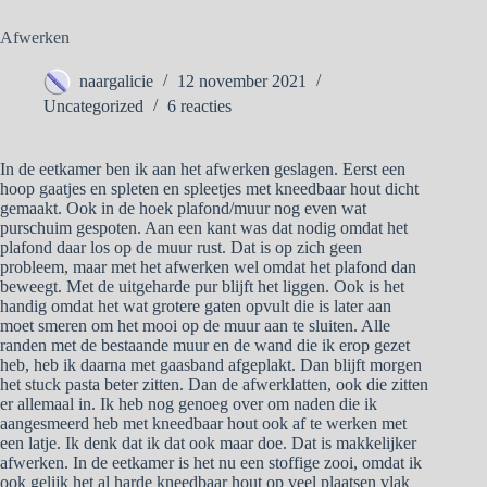
Afwerken
naargalicie
12 november 2021
Uncategorized
6 reacties
In de eetkamer ben ik aan het afwerken geslagen. Eerst een
hoop gaatjes en spleten en spleetjes met kneedbaar hout dicht
gemaakt. Ook in de hoek plafond/muur nog even wat
purschuim gespoten. Aan een kant was dat nodig omdat het
plafond daar los op de muur rust. Dat is op zich geen
probleem, maar met het afwerken wel omdat het plafond dan
beweegt. Met de uitgeharde pur blijft het liggen. Ook is het
handig omdat het wat grotere gaten opvult die is later aan
moet smeren om het mooi op de muur aan te sluiten. Alle
randen met de bestaande muur en de wand die ik erop gezet
heb, heb ik daarna met gaasband afgeplakt. Dan blijft morgen
het stuck pasta beter zitten. Dan de afwerklatten, ook die zitten
er allemaal in. Ik heb nog genoeg over om naden die ik
aangesmeerd heb met kneedbaar hout ook af te werken met
een latje. Ik denk dat ik dat ook maar doe. Dat is makkelijker
afwerken. In de eetkamer is het nu een stoffige zooi, omdat ik
ook gelijk het al harde kneedbaar hout op veel plaatsen vlak