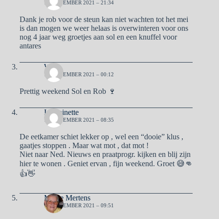
12 NOVEMBER 2021 – 21:34
Dank je rob voor de steun kan niet wachten tot het mei
is dan mogen we weer helaas is overwinteren voor ons
nog 4 jaar weg groetjes aan sol en een knuffel voor
antares
Willy
13 NOVEMBER 2021 – 00:12
Prettig weekend Sol en Rob 🍷
IAntoinette
13 NOVEMBER 2021 – 08:35
De eetkamer schiet lekker op , wel een “dooie” klus ,
gaatjes stoppen . Maar wat mot , dat mot !
Niet naar Ned. Nieuws en praatprogr. kijken en blij zijn
hier te wonen . Geniet ervan , fijn weekend. Groet 😅👊
👍👋
Mieke Mertens
13 NOVEMBER 2021 – 09:51