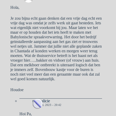
Hola,
Je zou bijna echt gaan denken dat een vrije dag echt een
vrije dag was omdat je zelfs werk uit gaat besteden. Iets
wat eigenlijk niet voorkomt bij jou. Maar laten we het
maar er op houden dat het iets heeft te maken met
Babylonische spraakverwarring. Het door het bedrijf
geinstalleerde aanpassing aan het gas ziet er trouwens
wel netjes uit. Jammer dat jullie niet alle geplande zaken
in Chantada af konden werken en morgen weer terug
moeten. Wat de thuisservice betreft is het haast net als
vroeger hier…..bakker en visboer (of vrouw) aan huis.
Dat een melkboer ontbreekt is uiteraard logisch dat ben
je immers zelf. Bovenbouw kastje voor de buren is
noch niet veel meer dan een geraamte maar ook dat zal
wel goed komen natuurlijk.
Houdoe
naargalicie
14 APRIL 2023 – 20:42
Hoi Pa,