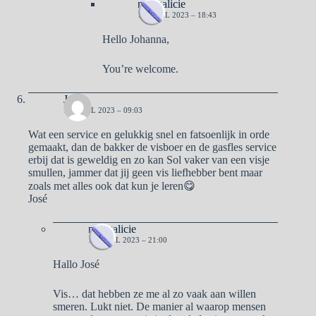
naargalicie
15 APRIL 2023 – 18:43
Hello Johanna,
You’re welcome.
José
14 APRIL 2023 – 09:03
Wat een service en gelukkig snel en fatsoenlijk in orde
gemaakt, dan de bakker de visboer en de gasfles service
erbij dat is geweldig en zo kan Sol vaker van een visje
smullen, jammer dat jij geen vis liefhebber bent maar
zoals met alles ook dat kun je leren😋
José
naargalicie
14 APRIL 2023 – 21:00
Hallo José
Vis… dat hebben ze me al zo vaak aan willen
smeren. Lukt niet. De manier al waarop mensen