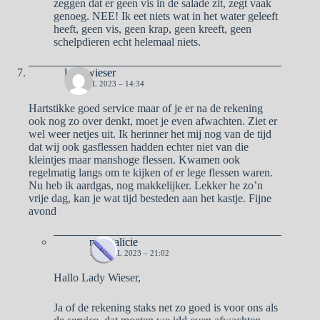
zeggen dat er geen vis in de salade zit, zegt vaak
genoeg. NEE! Ik eet niets wat in het water geleeft
heeft, geen vis, geen krap, geen kreeft, geen
schelpdieren echt helemaal niets.
lady wieser
14 APRIL 2023 – 14:34
Hartstikke goed service maar of je er na de rekening
ook nog zo over denkt, moet je even afwachten. Ziet er
wel weer netjes uit. Ik herinner het mij nog van de tijd
dat wij ook gasflessen hadden echter niet van die
kleintjes maar manshoge flessen. Kwamen ook
regelmatig langs om te kijken of er lege flessen waren.
Nu heb ik aardgas, nog makkelijker. Lekker he zo’n
vrije dag, kan je wat tijd besteden aan het kastje. Fijne
avond
naargalicie
14 APRIL 2023 – 21:02
Hallo Lady Wieser,
Ja of de rekening staks net zo goed is voor ons als