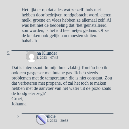
Het lijkt er op dat alles wat ze zelf thuis niet
hebben door bedrijven rondgebracht word. eieren,
melk, groene en vlees hebben ze allemaal zelf. Al
was het niet de bedoeling dat ‘het’geinstalleerd
zou worden, is het idd heel netjes gedaan. Of ze
de keuken ook gelijk aan moesten sluiten.
hahahah
Johanna Klunder
14 APRIL 2023 – 07:45
Dat is interessant. In mijn huis vlakbij Tomiño heb ik
ook een gasgeiser met butane gas. Ik heb steeds
problemen met de temperatuur, die is niet constant. Zou
dat verbeteren met propane, of zal het toch te maken
hebben met de aanvoer van het water uit de pozo zoals
de loodgieter zegt?
Groet,
Johanna
naargalicie
14 APRIL 2023 – 20:58