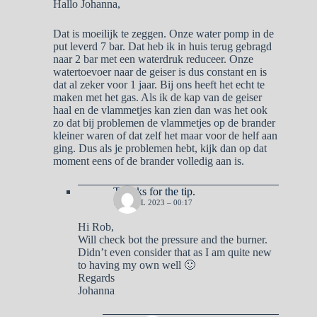
Hallo Johanna,
Dat is moeilijk te zeggen. Onze water pomp in de
put leverd 7 bar. Dat heb ik in huis terug gebragd
naar 2 bar met een waterdruk reduceer. Onze
watertoevoer naar de geiser is dus constant en is
dat al zeker voor 1 jaar. Bij ons heeft het echt te
maken met het gas. Als ik de kap van de geiser
haal en de vlammetjes kan zien dan was het ook
zo dat bij problemen de vlammetjes op de brander
kleiner waren of dat zelf het maar voor de helf aan
ging. Dus als je problemen hebt, kijk dan op dat
moment eens of de brander volledig aan is.
Thanks for the tip.
15 APRIL 2023 – 00:17
Hi Rob,
Will check bot the pressure and the burner.
Didn’t even consider that as I am quite new
to having my own well 🙂
Regards
Johanna