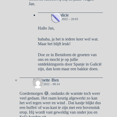
Jan.
naargalicie
10 JULI 2022 – 20:03
Hallo Jan,
hahaha, ja het is iedere keer wel wat.
Maar het blijft leuk!
Doe ze in Benidorm de groeten van
ons en mocht je op jullie
ontdekkingsreis door Spanje in Galicië
zijn, dan kom maar een bakkie doen.
Antoinette /Ben
10 JULI 2022 – 00:14
Goedemorgen 😅, ondanks de warmte toch weer
veel gedaan. Het raam keurig afgewerkt zo kan
het wel tegen weer en wind . Dat kastje blijkt dus
een buffet/ of was-kast te zijn met een bovenstuk
erop. Hij wordt vast geweldig van onder jou en
Sol’s handen uit.