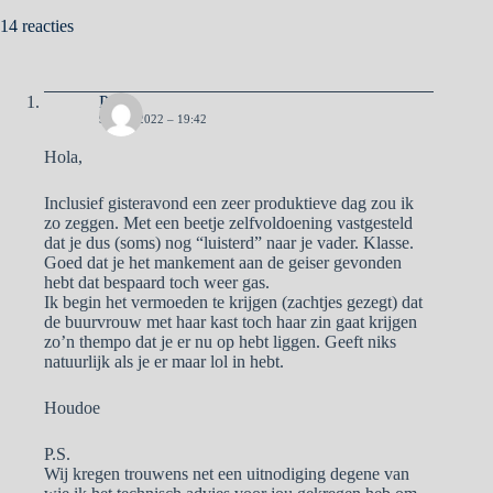
14 reacties
Pa
9 JULI 2022 – 19:42
Hola,
Inclusief gisteravond een zeer produktieve dag zou ik
zo zeggen. Met een beetje zelfvoldoening vastgesteld
dat je dus (soms) nog “luisterd” naar je vader. Klasse.
Goed dat je het mankement aan de geiser gevonden
hebt dat bespaard toch weer gas.
Ik begin het vermoeden te krijgen (zachtjes gezegt) dat
de buurvrouw met haar kast toch haar zin gaat krijgen
zo’n thempo dat je er nu op hebt liggen. Geeft niks
natuurlijk als je er maar lol in hebt.
Houdoe
P.S.
Wij kregen trouwens net een uitnodiging degene van