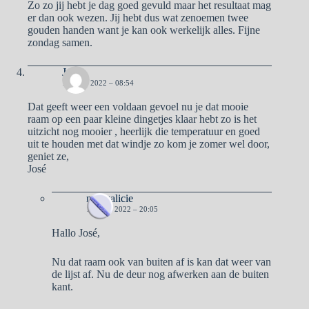
Zo zo jij hebt je dag goed gevuld maar het resultaat mag
er dan ook wezen. Jij hebt dus wat zenoemen twee
gouden handen want je kan ook werkelijk alles. Fijne
zondag samen.
Jose
10 JULI 2022 – 08:54
Dat geeft weer een voldaan gevoel nu je dat mooie
raam op een paar kleine dingetjes klaar hebt zo is het
uitzicht nog mooier , heerlijk die temperatuur en goed
uit te houden met dat windje zo kom je zomer wel door,
geniet ze,
José
naargalicie
10 JULI 2022 – 20:05
Hallo José,
Nu dat raam ook van buiten af is kan dat weer van
de lijst af. Nu de deur nog afwerken aan de buiten
kant.