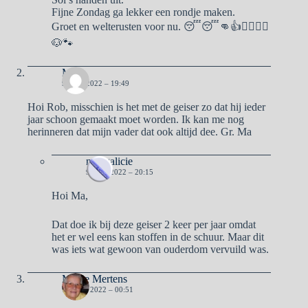
Fijne Zondag ga lekker een rondje maken.
Groet en welterusten voor nu. 😴😴👊👍🙋‍♀️🙋‍♂️
🐶🐾
Ma
9 JULI 2022 – 19:49
Hoi Rob, misschien is het met de geiser zo dat hij ieder
jaar schoon gemaakt moet worden. Ik kan me nog
herinneren dat mijn vader dat ook altijd dee. Gr. Ma
naargalicie
9 JULI 2022 – 20:15
Hoi Ma,
Dat doe ik bij deze geiser 2 keer per jaar omdat
het er wel eens kan stoffen in de schuur. Maar dit
was iets wat gewoon van ouderdom vervuild was.
Mieke Mertens
10 JULI 2022 – 00:51