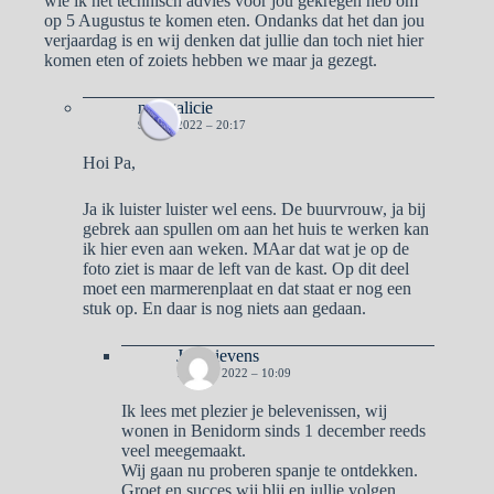
wie ik het technisch advies voor jou gekregen heb om
op 5 Augustus te komen eten. Ondanks dat het dan jou
verjaardag is en wij denken dat jullie dan toch niet hier
komen eten of zoiets hebben we maar ja gezegt.
naargalicie
9 JULI 2022 – 20:17
Hoi Pa,
Ja ik luister luister wel eens. De buurvrouw, ja bij
gebrek aan spullen om aan het huis te werken kan
ik hier even aan weken. MAar dat wat je op de
foto ziet is maar de left van de kast. Op dit deel
moet een marmerenplaat en dat staat er nog een
stuk op. En daar is nog niets aan gedaan.
Jan Lievens
10 JULI 2022 – 10:09
Ik lees met plezier je belevenissen, wij
wonen in Benidorm sinds 1 december reeds
veel meegemaakt.
Wij gaan nu proberen spanje te ontdekken.
Groet en succes.wij blij en jullie volgen