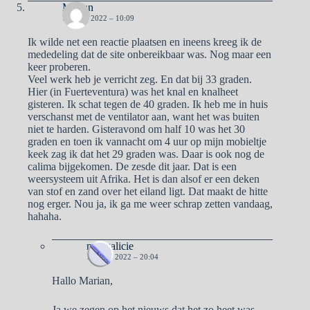
Marian
10 JULI 2022 – 10:09
Ik wilde net een reactie plaatsen en ineens kreeg ik de
mededeling dat de site onbereikbaar was. Nog maar een
keer proberen.
Veel werk heb je verricht zeg. En dat bij 33 graden.
Hier (in Fuerteventura) was het knal en knalheet
gisteren. Ik schat tegen de 40 graden. Ik heb me in huis
verschanst met de ventilator aan, want het was buiten
niet te harden. Gisteravond om half 10 was het 30
graden en toen ik vannacht om 4 uur op mijn mobieltje
keek zag ik dat het 29 graden was. Daar is ook nog de
calima bijgekomen. De zesde dit jaar. Dat is een
weersysteem uit Afrika. Het is dan alsof er een deken
van stof en zand over het eiland ligt. Dat maakt de hitte
nog erger. Nou ja, ik ga me weer schrap zetten vandaag,
hahaha.
naargalicie
10 JULI 2022 – 20:04
Hallo Marian,
Ja we zegen op het nieuws dat het zo heet was.