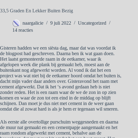
33,5 Graden En Lekker Buiten Bezig
naargalicie
9 juli 2022
Uncategorized
14 reacties
Gisteren hadden we een siësta dag, maar dat was voordat ik
de blogpost had geschreven. Daarna ben ik wat gaan doen.
Het laatst gemonteerde raam in de eetkamer, waar ik
afgelopen week die plank bij gemaakt heb, moest aan de
buitenkant nog afgewerkt worden. Al vond ik dat het een
project was wat niet bij de eetkamer hoord omdat het buiten is,
dacht mijn vader daar anders over. Gisteravond het raam met
cement afgewerkt. Dat ik het ‘s avond gedaan heb is niet
zonder reden. Het is een raam waar de we de zon in op zien
komen en waar de zon tot een eind in de middag op blijft
schijnen. Dan moet je dus niet met cement in de weer gaan
omdat die al zowat hard is als je hem er tegenaan wil smeren.
Als eerste alle overtollige purschuim weggesneden en daarna
de muur nat gemaakt en een cementpapje aangemaakt en het
raam rondom afgewerkt met cement, behalve aan de