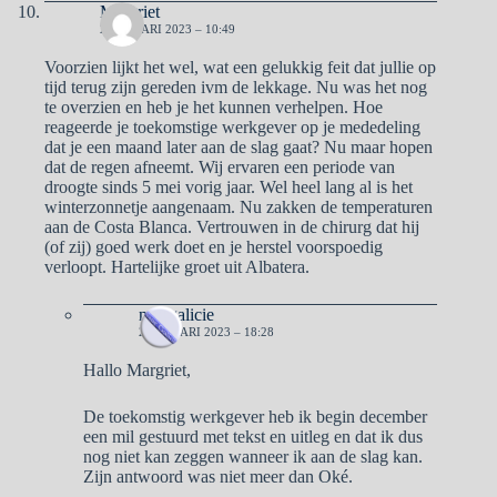
Margriet
2 JANUARI 2023 – 10:49
Voorzien lijkt het wel, wat een gelukkig feit dat jullie op
tijd terug zijn gereden ivm de lekkage. Nu was het nog
te overzien en heb je het kunnen verhelpen. Hoe
reageerde je toekomstige werkgever op je mededeling
dat je een maand later aan de slag gaat? Nu maar hopen
dat de regen afneemt. Wij ervaren een periode van
droogte sinds 5 mei vorig jaar. Wel heel lang al is het
winterzonnetje aangenaam. Nu zakken de temperaturen
aan de Costa Blanca. Vertrouwen in de chirurg dat hij
(of zij) goed werk doet en je herstel voorspoedig
verloopt. Hartelijke groet uit Albatera.
naargalicie
2 JANUARI 2023 – 18:28
Hallo Margriet,
De toekomstig werkgever heb ik begin december
een mil gestuurd met tekst en uitleg en dat ik dus
nog niet kan zeggen wanneer ik aan de slag kan.
Zijn antwoord was niet meer dan Oké.