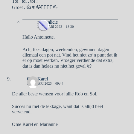
Toi , toi , toi !
Groet . 👍👊😉🙋‍♂️🙋‍♀️👋
naargalicie
2 JANUARI 2023 – 18:30
Hallo Antoinette,
Ach, feestdagen, weekenden, gewonen dagen
allemaal een pot nat. Vind het niet zo’n punt dat ik
er op moet werken. Vroeger verdiende dat extra,
dat is dan helaas nu niet het geval 😉
Ome Karel
2 JANUARI 2023 – 09:44
De aller beste wensen voor jullie Rob en Sol.
Succes nu met de lekkage, want dat is altijd heel
vervelend.
Ome Karel en Marianne