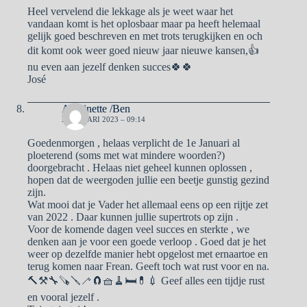
Heel vervelend die lekkage als je weet waar het
vandaan komt is het oplosbaar maar pa heeft helemaal
gelijk goed beschreven en met trots terugkijken en och
dit komt ook weer goed nieuw jaar nieuwe kansen,👍
nu even aan jezelf denken succes🍀🍀
José
Antoinette /Ben
2 JANUARI 2023 – 09:14
Goedenmorgen , helaas verplicht de 1e Januari al
ploeterend (soms met wat mindere woorden?)
doorgebracht . Helaas niet geheel kunnen oplossen ,
hopen dat de weergoden jullie een beetje gunstig gezind
zijn.
Wat mooi dat je Vader het allemaal eens op een rijtje zet
van 2022 . Daar kunnen jullie supertrots op zijn .
Voor de komende dagen veel succes en sterkte , we
denken aan je voor een goede verloop . Goed dat je het
weer op dezelfde manier hebt opgelost met ernaartoe en
terug komen naar Frean. Geeft toch wat rust voor en na.
🔨⚒🔧🪚🪛🦯🧲🧺🧹🛏💊💉 Geef alles een tijdje rust
en vooral jezelf .