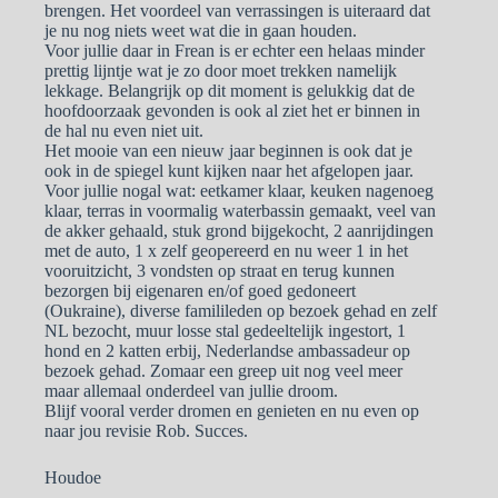
brengen. Het voordeel van verrassingen is uiteraard dat
je nu nog niets weet wat die in gaan houden.
Voor jullie daar in Frean is er echter een helaas minder
prettig lijntje wat je zo door moet trekken namelijk
lekkage. Belangrijk op dit moment is gelukkig dat de
hoofdoorzaak gevonden is ook al ziet het er binnen in
de hal nu even niet uit.
Het mooie van een nieuw jaar beginnen is ook dat je
ook in de spiegel kunt kijken naar het afgelopen jaar.
Voor jullie nogal wat: eetkamer klaar, keuken nagenoeg
klaar, terras in voormalig waterbassin gemaakt, veel van
de akker gehaald, stuk grond bijgekocht, 2 aanrijdingen
met de auto, 1 x zelf geopereerd en nu weer 1 in het
vooruitzicht, 3 vondsten op straat en terug kunnen
bezorgen bij eigenaren en/of goed gedoneert
(Oukraine), diverse familileden op bezoek gehad en zelf
NL bezocht, muur losse stal gedeeltelijk ingestort, 1
hond en 2 katten erbij, Nederlandse ambassadeur op
bezoek gehad. Zomaar een greep uit nog veel meer
maar allemaal onderdeel van jullie droom.
Blijf vooral verder dromen en genieten en nu even op
naar jou revisie Rob. Succes.
Houdoe