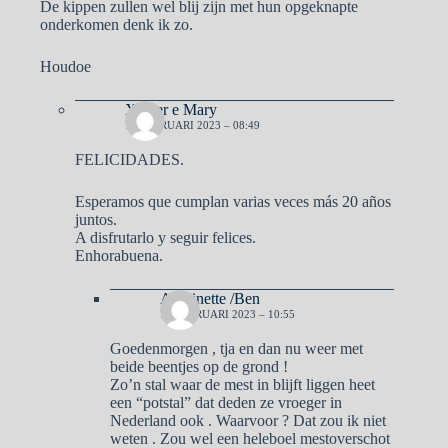
De kippen zullen wel blij zijn met hun opgeknapte
onderkomen denk ik zo.
Houdoe
Xavier e Mary
12 FEBRUARI 2023 – 08:49
FELICIDADES.
Esperamos que cumplan varias veces más 20 años
juntos.
A disfrutarlo y seguir felices.
Enhorabuena.
Antoinette /Ben
12 FEBRUARI 2023 – 10:55
Goedenmorgen , tja en dan nu weer met
beide beentjes op de grond !
Zo’n stal waar de mest in blijft liggen heet
een “potstal” dat deden ze vroeger in
Nederland ook . Waarvoor ? Dat zou ik niet
weten . Zou wel een heleboel mestoverschot