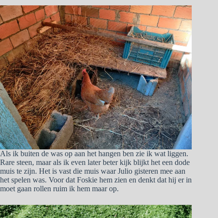
Als ik buiten de was op aan het hangen ben zie ik wat liggen.
Rare steen, maar als ik even later beter kijk blijkt het een dode
muis te zijn. Het is vast die muis waar Julio gisteren mee aan
het spelen was. Voor dat Foskie hem zien en denkt dat hij er in
moet gaan rollen ruim ik hem maar op.