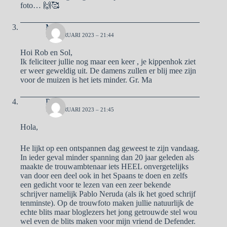
foto… 🙌🥰
Ma
11 FEBRUARI 2023 – 21:44
Hoi Rob en Sol,
Ik feliciteer jullie nog maar een keer , je kippenhok ziet
er weer geweldig uit. De damens zullen er blij mee zijn
voor de muizen is het iets minder. Gr. Ma
Pa
11 FEBRUARI 2023 – 21:45
Hola,
He lijkt op een ontspannen dag geweest te zijn vandaag.
In ieder geval minder spanning dan 20 jaar geleden als
maakte de trouwambtenaar iets HEEL onvergetelijks
van door een deel ook in het Spaans te doen en zelfs
een gedicht voor te lezen van een zeer bekende
schrijver namelijk Pablo Neruda (als ik het goed schrijf
tenminste). Op de trouwfoto maken jullie natuurlijk de
echte blits maar bloglezers het jong getrouwde stel wou
wel even de blits maken voor mijn vriend de Defender.