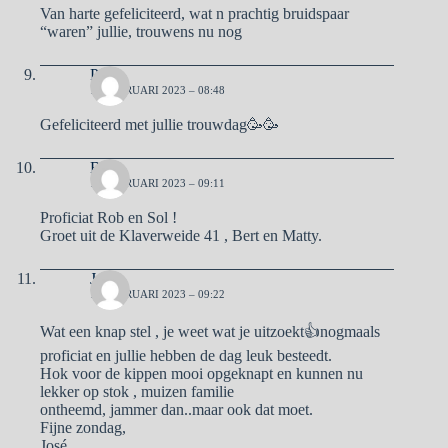
Van harte gefeliciteerd, wat n prachtig bruidspaar
“waren” jullie, trouwens nu nog
Petra
12 FEBRUARI 2023 – 08:48
Gefeliciteerd met jullie trouwdag🥳🥳
Bert
12 FEBRUARI 2023 – 09:11
Proficiat Rob en Sol !
Groet uit de Klaverweide 41 , Bert en Matty.
José
12 FEBRUARI 2023 – 09:22
Wat een knap stel , je weet wat je uitzoekt👍nogmaals
proficiat en jullie hebben de dag leuk besteedt.
Hok voor de kippen mooi opgeknapt en kunnen nu
lekker op stok , muizen familie
ontheemd, jammer dan..maar ook dat moet.
Fijne zondag,
José