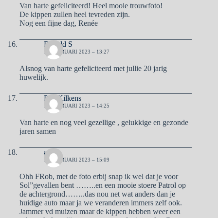
Van harte gefeliciteerd! Heel mooie trouwfoto!
De kippen zullen heel tevreden zijn.
Nog een fijne dag, Renée
Ronald S
12 FEBRUARI 2023 – 13:27
Alsnog van harte gefeliciteerd met jullie 20 jarig
huwelijk.
Piet Kilkens
12 FEBRUARI 2023 – 14:25
Van harte en nog veel gezellige , gelukkige en gezonde
jaren samen
aad
12 FEBRUARI 2023 – 15:09
Ohh FRob, met de foto erbij snap ik wel dat je voor
Sol”gevallen bent ……..en een mooie stoere Patrol op
de achtergrond……..das nou net wat anders dan je
huidige auto maar ja we veranderen immers zelf ook.
Jammer vd muizen maar de kippen hebben weer een