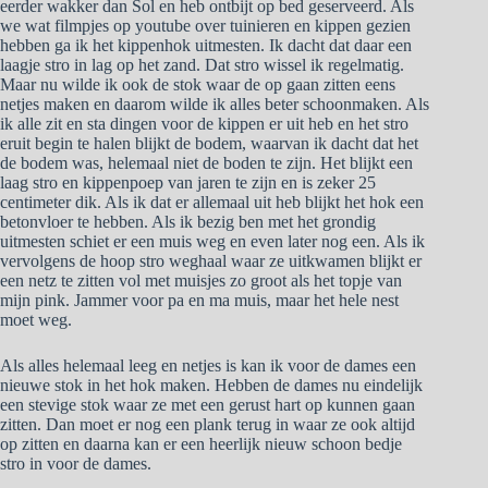
eerder wakker dan Sol en heb ontbijt op bed geserveerd. Als
we wat filmpjes op youtube over tuinieren en kippen gezien
hebben ga ik het kippenhok uitmesten. Ik dacht dat daar een
laagje stro in lag op het zand. Dat stro wissel ik regelmatig.
Maar nu wilde ik ook de stok waar de op gaan zitten eens
netjes maken en daarom wilde ik alles beter schoonmaken. Als
ik alle zit en sta dingen voor de kippen er uit heb en het stro
eruit begin te halen blijkt de bodem, waarvan ik dacht dat het
de bodem was, helemaal niet de boden te zijn. Het blijkt een
laag stro en kippenpoep van jaren te zijn en is zeker 25
centimeter dik. Als ik dat er allemaal uit heb blijkt het hok een
betonvloer te hebben. Als ik bezig ben met het grondig
uitmesten schiet er een muis weg en even later nog een. Als ik
vervolgens de hoop stro weghaal waar ze uitkwamen blijkt er
een netz te zitten vol met muisjes zo groot als het topje van
mijn pink. Jammer voor pa en ma muis, maar het hele nest
moet weg.
Als alles helemaal leeg en netjes is kan ik voor de dames een
nieuwe stok in het hok maken. Hebben de dames nu eindelijk
een stevige stok waar ze met een gerust hart op kunnen gaan
zitten. Dan moet er nog een plank terug in waar ze ook altijd
op zitten en daarna kan er een heerlijk nieuw schoon bedje
stro in voor de dames.