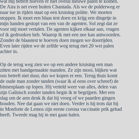
wat mij betreft hoeven er niet overal nieuwe palen te komen.
De Aira is net even buiten Chantada. Als we de polderweg er
naar toe in rijden staat op een kruising politie. We moeten
stoppen. Ik moet een blaas test doen en krijg een dingetje in
mijn handen gestopt van een van de agenten. Sol zegt dat ze
voor mij moet vertalen. De agenten kijken elkaar aan, vragen
of ik gedronken heb. Waarop ik met een nee kan antwoorden.
Zonder de blaastest te hoeven doen mogen we doorrijden.
Even later rijden we de zelfde weg terug met 20 wei palen
achter in.
Op de terug weg zien we op een andere kruising een man
zitten met handgemaakte manden. Ze zijn mooi, blijken wat
ons betreft niet duur, dus we kopen er een. Terug thuis komt
de oude man zonder tanden (waar ik al eens over schreef) de
binnenplaats op lopen. Hij verteld weer van alles, delen van
zijn Galisisch zonder tanden begin ik te begrijpen. Met een
slag om de arm denk ik dat hij vroeg of we paarden gingen
houden. Nee dat gaan we niet doen. Verder is hij trots dat hij
in Monforte de Lemos zijn eerste corona vaccinatie prik gehad
heeft. Tweede mag hij in mei gaan halen.