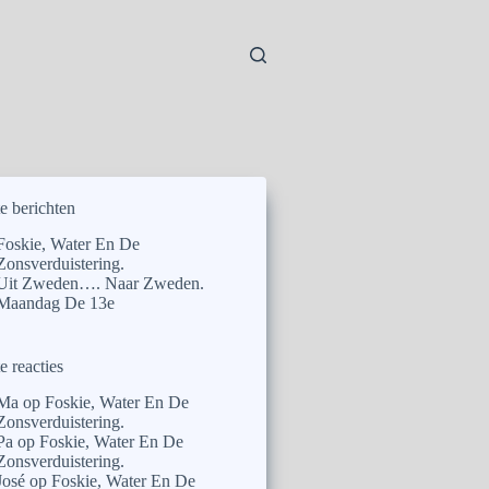
e berichten
Foskie, Water En De
Zonsverduistering.
Uit Zweden…. Naar Zweden.
Maandag De 13e
e reacties
Ma
op
Foskie, Water En De
Zonsverduistering.
Pa
op
Foskie, Water En De
Zonsverduistering.
José
op
Foskie, Water En De