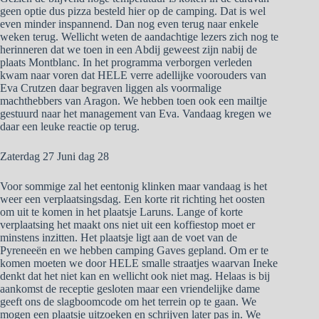
geen optie dus pizza besteld hier op de camping. Dat is wel
even minder inspannend. Dan nog even terug naar enkele
weken terug. Wellicht weten de aandachtige lezers zich nog te
herinneren dat we toen in een Abdij geweest zijn nabij de
plaats Montblanc. In het programma verborgen verleden
kwam naar voren dat HELE verre adellijke voorouders van
Eva Crutzen daar begraven liggen als voormalige
machthebbers van Aragon. We hebben toen ook een mailtje
gestuurd naar het management van Eva. Vandaag kregen we
daar een leuke reactie op terug.
Zaterdag 27 Juni dag 28
Voor sommige zal het eentonig klinken maar vandaag is het
weer een verplaatsingsdag. Een korte rit richting het oosten
om uit te komen in het plaatsje Laruns. Lange of korte
verplaatsing het maakt ons niet uit een koffiestop moet er
minstens inzitten. Het plaatsje ligt aan de voet van de
Pyreneeën en we hebben camping Gaves gepland. Om er te
komen moeten we door HELE smalle straatjes waarvan Ineke
denkt dat het niet kan en wellicht ook niet mag. Helaas is bij
aankomst de receptie gesloten maar een vriendelijke dame
geeft ons de slagboomcode om het terrein op te gaan. We
mogen een plaatsje uitzoeken en schrijven later pas in. We