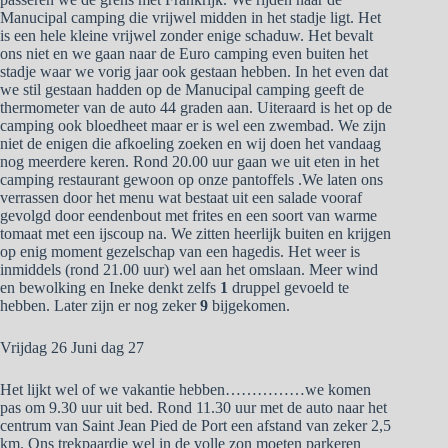
Manucipal camping die vrijwel midden in het stadje ligt. Het
is een hele kleine vrijwel zonder enige schaduw. Het bevalt
ons niet en we gaan naar de Euro camping even buiten het
stadje waar we vorig jaar ook gestaan hebben. In het even dat
we stil gestaan hadden op de Manucipal camping geeft de
thermometer van de auto 44 graden aan. Uiteraard is het op de
camping ook bloedheet maar er is wel een zwembad. We zijn
niet de enigen die afkoeling zoeken en wij doen het vandaag
nog meerdere keren. Rond 20.00 uur gaan we uit eten in het
camping restaurant gewoon op onze pantoffels .We laten ons
verrassen door het menu wat bestaat uit een salade vooraf
gevolgd door eendenbout met frites en een soort van warme
tomaat met een ijscoup na. We zitten heerlijk buiten en krijgen
op enig moment gezelschap van een hagedis. Het weer is
inmiddels (rond 21.00 uur) wel aan het omslaan. Meer wind
en bewolking en Ineke denkt zelfs
1
druppel gevoeld te
hebben. Later zijn er nog zeker
9
bijgekomen.
Vrijdag 26 Juni dag 27
Het lijkt wel of we vakantie hebben……………we komen
pas om 9.30 uur uit bed. Rond 11.30 uur met de auto naar het
centrum van Saint Jean Pied de Port een afstand van zeker 2,5
km. Ons trekpaardje wel in de volle zon moeten parkeren