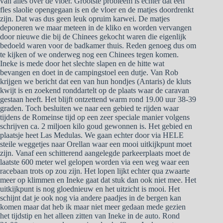
van alles over de vloer. Grootste probleem is echter dat een
fles slaolie opengegaan is en de vloer en de matjes doordrenkt
zijn. Dat was dus geen leuk opruim karwei. De matjes
deponeren we maar meteen in de kliko en worden vervangen
door nieuwe die bij de Chinees gekocht waren die eigenlijk
bedoeld waren voor de badkamer thuis. Reden genoeg dus om
te kijken of we onderweg nog een Chinees tegen komen.
Ineke is mede door het slechte slapen en de hitte wat
bevangen en doet in de campingstoel een dutje. Van Rob
krijgen we bericht dat een van hun hondjes (Antaris) de kluts
kwijt is en zoekend ronddartelt op de plaats waar de caravan
gestaan heeft. Het blijft ontzettend warm rond 19.00 uur 38-39
graden. Toch besluiten we naar een gebied te rijden waar
tijdens de Romeinse tijd op een zeer speciale manier volgens
schrijven ca. 2 miljoen kilo goud gewonnen is. Het gebied en
plaatsje heet Las Medulas. We gaan echter door via HELE
steile weggetjes naar Orellan waar een mooi uitkijkpunt moet
zijn. Vanaf een schitterend aangelegde parkeerplaats moet de
laatste 600 meter wel gelopen worden via een weg waar een
racebaan trots op zou zijn. Het lopen lijkt echter qua zwaarte
meer op klimmen en Ineke gaat dat stuk dan ook niet mee. Het
uitkijkpunt is nog gloednieuw en het uitzicht is mooi. Het
schijnt dat je ook nog via andere paadjes in de bergen kan
komen maar dat heb ik maar niet meer gedaan mede gezien
het tijdstip en het alleen zitten van Ineke in de auto. Rond