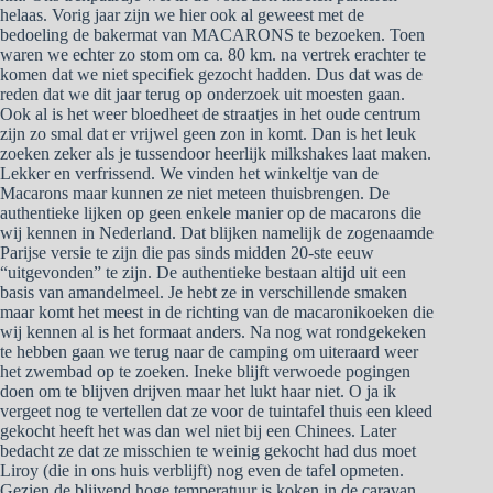
helaas. Vorig jaar zijn we hier ook al geweest met de
bedoeling de bakermat van MACARONS te bezoeken. Toen
waren we echter zo stom om ca. 80 km. na vertrek erachter te
komen dat we niet specifiek gezocht hadden. Dus dat was de
reden dat we dit jaar terug op onderzoek uit moesten gaan.
Ook al is het weer bloedheet de straatjes in het oude centrum
zijn zo smal dat er vrijwel geen zon in komt. Dan is het leuk
zoeken zeker als je tussendoor heerlijk milkshakes laat maken.
Lekker en verfrissend. We vinden het winkeltje van de
Macarons maar kunnen ze niet meteen thuisbrengen. De
authentieke lijken op geen enkele manier op de macarons die
wij kennen in Nederland. Dat blijken namelijk de zogenaamde
Parijse versie te zijn die pas sinds midden 20-ste eeuw
“uitgevonden” te zijn. De authentieke bestaan altijd uit een
basis van amandelmeel. Je hebt ze in verschillende smaken
maar komt het meest in de richting van de macaronikoeken die
wij kennen al is het formaat anders. Na nog wat rondgekeken
te hebben gaan we terug naar de camping om uiteraard weer
het zwembad op te zoeken. Ineke blijft verwoede pogingen
doen om te blijven drijven maar het lukt haar niet. O ja ik
vergeet nog te vertellen dat ze voor de tuintafel thuis een kleed
gekocht heeft het was dan wel niet bij een Chinees. Later
bedacht ze dat ze misschien te weinig gekocht had dus moet
Liroy (die in ons huis verblijft) nog even de tafel opmeten.
Gezien de blijvend hoge temperatuur is koken in de caravan