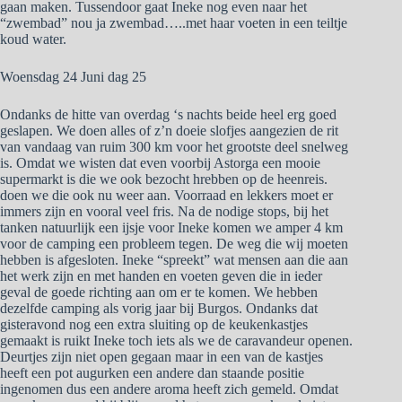
gaan maken. Tussendoor gaat Ineke nog even naar het
“zwembad” nou ja zwembad…..met haar voeten in een teiltje
koud water.
Woensdag 24 Juni dag 25
Ondanks de hitte van overdag ‘s nachts beide heel erg goed
geslapen. We doen alles of z’n doeie slofjes aangezien de rit
van vandaag van ruim 300 km voor het grootste deel snelweg
is. Omdat we wisten dat even voorbij Astorga een mooie
supermarkt is die we ook bezocht hrebben op de heenreis.
doen we die ook nu weer aan. Voorraad en lekkers moet er
immers zijn en vooral veel fris. Na de nodige stops, bij het
tanken natuurlijk een ijsje voor Ineke komen we amper 4 km
voor de camping een probleem tegen. De weg die wij moeten
hebben is afgesloten. Ineke “spreekt” wat mensen aan die aan
het werk zijn en met handen en voeten geven die in ieder
geval de goede richting aan om er te komen. We hebben
dezelfde camping als vorig jaar bij Burgos. Ondanks dat
gisteravond nog een extra sluiting op de keukenkastjes
gemaakt is ruikt Ineke toch iets als we de caravandeur openen.
Deurtjes zijn niet open gegaan maar in een van de kastjes
heeft een pot augurken een andere dan staande positie
ingenomen dus een andere aroma heeft zich gemeld. Omdat