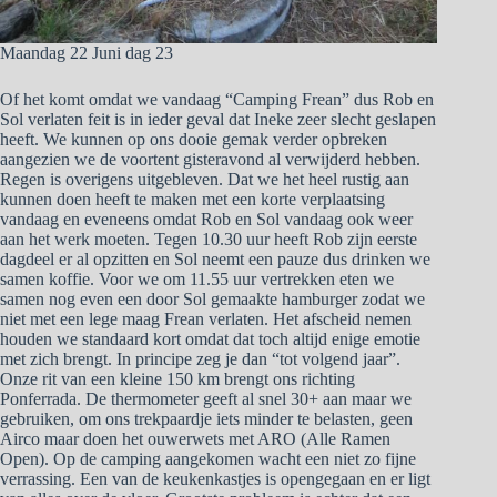
Maandag 22 Juni dag 23
Of het komt omdat we vandaag “Camping Frean” dus Rob en
Sol verlaten feit is in ieder geval dat Ineke zeer slecht geslapen
heeft. We kunnen op ons dooie gemak verder opbreken
aangezien we de voortent gisteravond al verwijderd hebben.
Regen is overigens uitgebleven. Dat we het heel rustig aan
kunnen doen heeft te maken met een korte verplaatsing
vandaag en eveneens omdat Rob en Sol vandaag ook weer
aan het werk moeten. Tegen 10.30 uur heeft Rob zijn eerste
dagdeel er al opzitten en Sol neemt een pauze dus drinken we
samen koffie. Voor we om 11.55 uur vertrekken eten we
samen nog even een door Sol gemaakte hamburger zodat we
niet met een lege maag Frean verlaten. Het afscheid nemen
houden we standaard kort omdat dat toch altijd enige emotie
met zich brengt. In principe zeg je dan “tot volgend jaar”.
Onze rit van een kleine 150 km brengt ons richting
Ponferrada. De thermometer geeft al snel 30+ aan maar we
gebruiken, om ons trekpaardje iets minder te belasten, geen
Airco maar doen het ouwerwets met ARO (Alle Ramen
Open). Op de camping aangekomen wacht een niet zo fijne
verrassing. Een van de keukenkastjes is opengegaan en er ligt