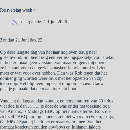
Reisverslag week 4
naargalicie
1 juli 2026
Zondag 21 Juni dag 22
Op deze langste dag van het jaar nog even terug naar
gisteravond. Sol heeft nog een verrassingspakketje voor Ineke.
Ik heb er totaal geen verstand van maar volgens mij noemen
ze het spul voor een gezichtsmasker. Ja, wie mooi wil zien
moet er wat voor over hebben. Dan was Rob tegen dat het
donker ging worden weer druk met het opzetten van zijn
telescoop. Het blijft een imposant ding om te zien. Gauw
plaatje gemaakt dat de maan toezicht houdt.
Vandaag de langste dag, zondag en temperaturen van 30+ dus
wat doe je dan …….. je doet de was onder het toeziend oog
van Antaris. ‘s Middags BBQ op het nieuwe terras. Rob, die
zichzelf “BBQ koning” noemt, zei niet waarvan (Frean, Lugo,
Galicië of Spanje) heeft het er maar warm mee. Van het
formaat koteletten zouden cowboys en Indianen jaloers