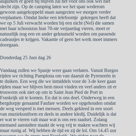
augurken er goed bij blijven zal het voor ons ook wel niet
slecht zijn. Op de camping laten we het span wederom
gewoon aangekoppeld staan aangezien we morgen verder
verplaatsen. Omdat Ineke een telefoontje gekregen heeft dat
we op 5 Juli verwacht worden bij een nicht (Nel) die samen
met haar schoonzus hun 70-ste verjaardag vieren, moet er
natuurlijk nog een en ander geknutseld worden om passende
cadeautjes te krijgen. Vakantie of geen het werk moet immers
doorgaan.
Donderdag 25 Juni dag 26
Vandaag zullen we Spanje weer gaan verlaten. Vanuit Burgos
rijden we richting Pamplona om van daaruit de Pyreneeën in
te duiken. Een weg die we inmiddels voor de 3-de keer gaan
rijden maar we blijven hem mooi vinden en veel anders zit er
trouwens ook niet op om in Saint Jean Pied de Port in
Frankrijk uit te komen. En dat is ons doel. Onderweg in een
bergdorpje genaamd Faufare worden we opgehouden omdat
de weg versperd is met mensen. Deels gekleed in een soort
van muziekuniform en deels in andere kledij. Duidelijk is dat
er wat te vieren valt maar wat is ons een raadsel. Zolang
niemand aanstalten maakt de weg vrij te maken wachten wij
maar rustig af. Wij hebben de tijd en zij de lol. Om 14.45 uur
passeren we de grens met Frankrijk. We rijden naar de