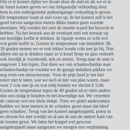
Om er te komen rijden we dwars door de stad en als we er in
de buurt komen geven we ons trekpaardje verkoeling door
hem in een ondergrondse parkeergarage verkoeling te geven.
De temperatuur loopt al snel weer op. In het kasteel zelf is het
goed toeven aangezien meters dikke muren geen warmte
doorlaten. Wij vonden het zeer de moeite waard het bezocht te
hebben. Na het bezoek aan de overkant snel een terrasje op
om heerlijke koffie te drinken. In Spanje weten ze echt wel
wat goeie koffie is. Gezien de temperatuur van inmiddels 38-
39 graden nemen we er ook lekker koude cola met ijs bij. Niet
alleen om op te drinken maar zo’n koud flesje en glas verkoelt
ook heerlijk je voorhoofd, nek en armen. Terug naar de auto is
ongeveer 1 km lopen. Dat doen we van schaduwbankje naar
schaduwbankje en voordat we de garage induiken pikken we
nog even een nieuwterrasje. Voor de prijs hoef je het hier
zeker niet te laten, wat we toch al niet van plan waren, maar
voor 2 cola met ijs en wat erbij betalen we slechts € 5,00.
Gezien de temperatuur tegen de 40 graden zit er niets anders
dan ons rustig te houden en het inwendige nat. We verzetten
de caravan wel een klein stukje. Toen we gister aankwamen
hadden we hem meteen in de schaduw gezet maar dat bleef
geen schaduw. Terug van het kasteel aangekoppeld, poten in
en stroom los met waslijn en al aan de aan de andere kant van
de bomen gezet. We laten het koppel wel gewoon
aangekoppeld staan aangezien we morgen een verplaatsing