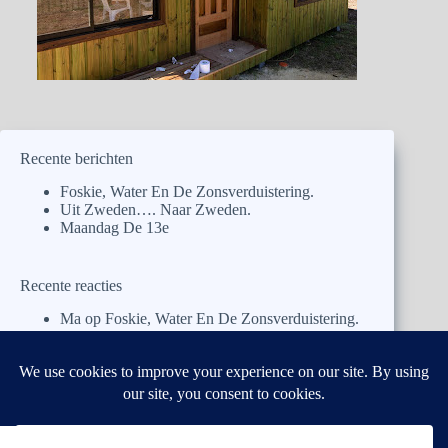
Recente berichten
Foskie, Water En De Zonsverduistering.
Uit Zweden…. Naar Zweden.
Maandag De 13e
Recente reacties
Ma
op
Foskie, Water En De Zonsverduistering.
Pa
op
Foskie, Water En De Zonsverduistering.
José
op
Foskie, Water En De Zonsverduistering.
Ben y Antoinette
op
Uit Zweden…. Naar
Zweden.
Ben y Antoinette
op
Uit Zweden…. Naar
Zweden.