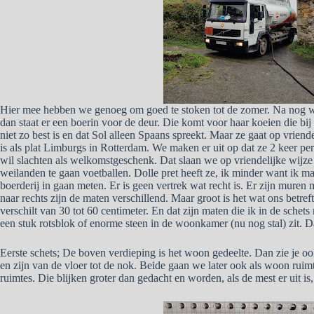
Hier mee hebben we genoeg om goed te stoken tot de zomer. Na nog wa
dan staat er een boerin voor de deur. Die komt voor haar koeien die bij
niet zo best is en dat Sol alleen Spaans spreekt. Maar ze gaat op vriend
is als plat Limburgs in Rotterdam. We maken er uit op dat ze 2 keer pe
wil slachten als welkomstgeschenk. Dat slaan we op vriendelijke wijz
weilanden te gaan voetballen. Dolle pret heeft ze, ik minder want ik m
boerderij in gaan meten. Er is geen vertrek wat recht is. Er zijn muren
naar rechts zijn de maten verschillend. Maar groot is het wat ons betre
verschilt van 30 tot 60 centimeter. En dat zijn maten die ik in de schet
een stuk rotsblok of enorme steen in de woonkamer (nu nog stal) zit.
Eerste schets; De boven verdieping is het woon gedeelte. Dan zie je oo
en zijn van de vloer tot de nok. Beide gaan we later ook als woon rui
ruimtes. Die blijken groter dan gedacht en worden, als de mest er uit i