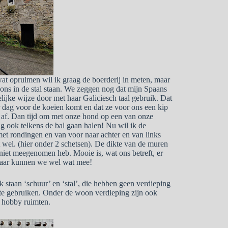
t opruimen wil ik graag de boerderij in meten, maar
 ons in de stal staan. We zeggen nog dat mijn Spaans
elijke wijze door met haar Galiciesch taal gebruik. Dat
r dag voor de koeien komt en dat ze voor ons een kip
e af. Dan tijd om met onze hond op een van onze
ag ook telkens de bal gaan halen! Nu wil ik de
 met rondingen en van voor naar achter en van links
ft wel. (hier onder 2 schetsen). De dikte van de muren
s niet meegenomen heb. Mooie is, wat ons betreft, er
 Daar kunnen we wel wat mee!
k staan ‘schuur’ en ‘stal’, die hebben geen verdieping
mte gebruiken. Onder de woon verdieping zijn ook
s, hobby ruimten.