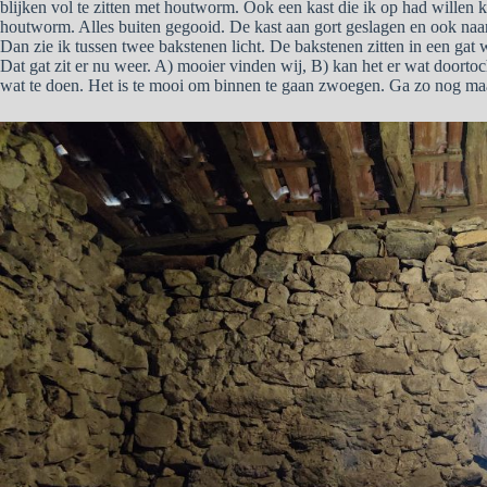
blijken vol te zitten met houtworm. Ook een kast die ik op had willen k
houtworm. Alles buiten gegooid. De kast aan gort geslagen en ook naar 
Dan zie ik tussen twee bakstenen licht. De bakstenen zitten in een gat 
Dat gat zit er nu weer. A) mooier vinden wij, B) kan het er wat doorto
wat te doen. Het is te mooi om binnen te gaan zwoegen. Ga zo nog ma