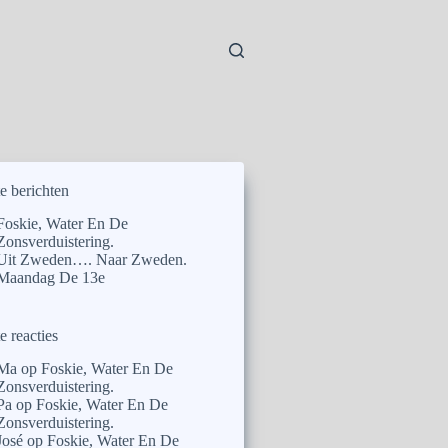
e berichten
Foskie, Water En De
Zonsverduistering.
Uit Zweden…. Naar Zweden.
Maandag De 13e
e reacties
Ma
op
Foskie, Water En De
Zonsverduistering.
Pa
op
Foskie, Water En De
Zonsverduistering.
José
op
Foskie, Water En De