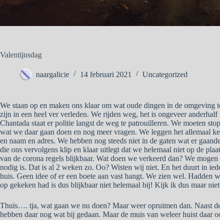
Valentijnsdag
naargalicie
14 februari 2021
Uncategorized
We staan op en maken ons klaar om wat oude dingen in de omgeving te 
zijn in een heel ver verleden. We rijden weg, het is ongeveer anderhalf
Chantada staat er politie langst de weg te patrouilleren. We moeten 
wat we daar gaan doen en nog meer vragen. We leggen het allemaal k
en naam en adres. We hebben nog steeds niet in de gaten wat er gaande 
die ons vervolgens klip en klaar uitlegt dat we helemaal niet op de pla
van de corona regels blijkbaar. Wat doen we verkeerd dan? We mogen o
nodig is. Dat is al 2 weken zo. Oo? Wisten wij niet. En het duurt in ie
huis. Geen idee of er een boete aan vast hangt. We zien wel. Hadden w
op gekeken had is dus blijkbaar niet helemaal bij! Kijk ik dus maar nie
Thuis…. tja, wat gaan we nu doen? Maar weer opruimen dan. Naast de k
hebben daar nog wat bij gedaan. Maar de muis van weleer huist daar o