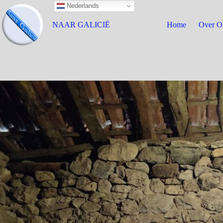
Nederlands
NAAR GALICIË
Home
Over O