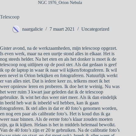
NGC 1976_Orion Nebula
Telescoop
naargalicie
7 maart 2021
Uncategorized
Gister avond, na de werkzaamheden, mijn telescoop opgezet.
Is even werk, maar na een uurtje stond alles in elkaar. Het is
nog steeds helder. Na het eten en als het donker is moet ik de
telescoop nog uitlijnen op de pool ster. Als dat gedaan is geef
ik op de laptop in waar ik naar wil kijken/fotograferen. Ik wil
een nevel in Orion bekijken en fotograferen. Natuurlijk werkt
er van alles niet. Dat is iedere keer zo, telkens moet ik het
weer opnieuw leren en proberen. Ik doe het te weinig. Nu was
het weer ruim 3 kwart jaar geleden dat ik de telescoop
gebruikte. Ik wist het dus weer niet meer. Als ik dan eindelijk
in beeld heb wat ik inbeeld wil hebben, kan ik gaan
fotograferen. Ik stel alles in dat er 40 foto’s genomen worden,
en nog een paar als calibratie foto’s. Het is koud dus ik ga
weer naar binnen. Als de eerste foto’s klaar zouden moeten
zijn, ga ik kijken. Helaas is het in middels helemaal bewolkt.
Van de 40 foto’s zijn er 20 te gebruiken. Na de calibratie foto’s
(waar niets op staat, en dat moet ook), breek ik alles weer af.