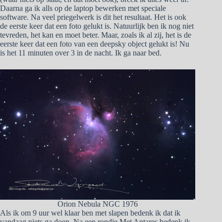
Daarna ga ik alls op de laptop bewerken met speciale
software. Na veel priegelwerk is dit het resultaat. Het is ook
de eerste keer dat een foto gelukt is. Natuurlijk ben ik nog niet
tevreden, het kan en moet beter. Maar, zoals ik al zij, het is de
eerste keer dat een foto van een deepsky object gelukt is! Nu
is het 11 minuten over 3 in de nacht. Ik ga naar bed.
Orion Nebula NGC 1976
Als ik om 9 uur wel klaar ben met slapen bedenk ik dat ik
vandaag niets ga doen. Na een rondje Met Antares bedenk ik