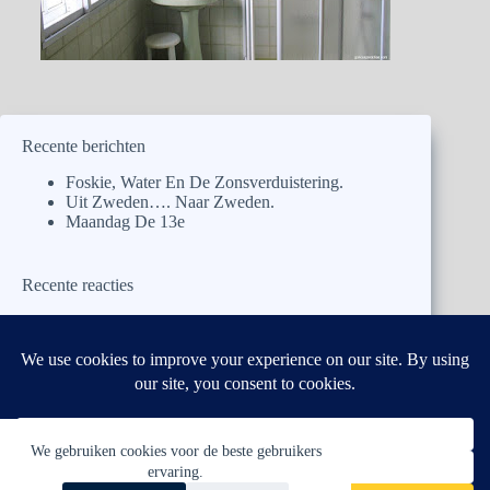
Recente berichten
Foskie, Water En De Zonsverduistering.
Uit Zweden…. Naar Zweden.
Maandag De 13e
Recente reacties
petra
op
Foskie, Water En De Zonsverduistering.
Joke
op
Foskie, Water En De Zonsverduistering.
Hans
op
Foskie, Water En De Zonsverduistering.
Pa
op
Foskie, Water En De Zonsverduistering.
Mieke Mertens
op
Foskie, Water En De
Zonsverduistering.
We gebruiken cookies voor de beste gebruikers
ervaring.