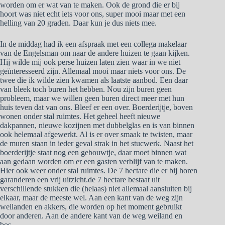
worden om er wat van te maken. Ook de grond die er bij
hoort was niet echt iets voor ons, super mooi maar met een
helling van 20 graden. Daar kun je dus niets mee.
In de middag had ik een afspraak met een collega makelaar
van de Engelsman om naar de andere huizen te gaan kijken.
Hij wilde mij ook perse huizen laten zien waar in we niet
geïnteresseerd zijn. Allemaal mooi maar niets voor ons. De
twee die ik wilde zien kwamen als laatste aanbod. Een daar
van bleek toch buren het hebben. Nou zijn buren geen
probleem, maar we willen geen buren direct meer met hun
huis teven dat van ons. Bleef er een over. Boerderijtje, boven
wonen onder stal ruimtes. Het geheel heeft nieuwe
dakpannen, nieuwe kozijnen met dubbelglas en is van binnen
ook helemaal afgewerkt. Al is er over smaak te twisten, maar
de muren staan in ieder geval strak in het stucwerk. Naast het
boerderijtje staat nog een gebouwtje, daar moet binnen wat
aan gedaan worden om er een gasten verblijf van te maken.
Hier ook weer onder stal ruimtes. De 7 hectare die er bij horen
garanderen een vrij uitzicht.de 7 hectare bestaat uit
verschillende stukken die (helaas) niet allemaal aansluiten bij
elkaar, maar de meeste wel. Aan een kant van de weg zijn
weilanden en akkers, die worden op het moment gebruikt
door anderen. Aan de andere kant van de weg weiland en
bos.