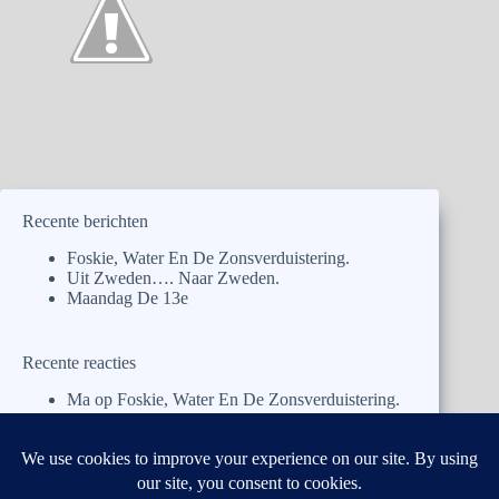
Recente berichten
Foskie, Water En De Zonsverduistering.
Uit Zweden…. Naar Zweden.
Maandag De 13e
Recente reacties
Ma
op
Foskie, Water En De Zonsverduistering.
Pa
op
Foskie, Water En De Zonsverduistering.
José
op
Foskie, Water En De Zonsverduistering.
Ben y Antoinette
op
Uit Zweden…. Naar
Zweden.