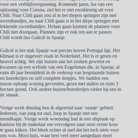
voor een verblijfsvergunning. Komende jaren, los van een
oplossing voor Corona, ziet het er niet rooskleurig uit voor
Chili. Naar Chili gaan zou al in het diepen springen zijn met
zwembandjes, nu naar Chili gaan is in het diepe springen met
lekkende zwembandjes. Helaas gaan kunnen de plannen voor
Chili niet doorgaan. Plannen zijn er ook om aan te passen.
Chili wordt dus Galicië in Spanje.
Galicië is het stuk Spanje wat precies boven Portugal ligt. Het
klimaat is er ongeveer zoals in Nederland. Het is er groen en
heuvel achtig. We zijn huizen aan het zoeken geweest en
kwamen op een website van een Engelsman die, in Spanje, al
ruim 40 jaar bemiddeld in de verkoop van leegstaande huizen
en boerderijen en zelf complete dorpjes. We hadden een
mooie opknap woning gevonden, groot met stallen en ruim 3
hectare grond. Ook andere huizen/boerderijen vielen bij ons in
de smaak.
Vorige week dinsdag ben ik afgereisd naar ‘oranje’ gebied.
Iedereen, van jong tot oud, loop in Spanje met een
mondkapje. Vorige week woensdag had ik een afspraak op
kantoor bij de makelaar om vervolgens naar onze eerste keus
te gaan kijken. Het bleek echter al snel dat het toch niets voor
ons was. Mooi huis, waar heel veel meer aangedaan moet