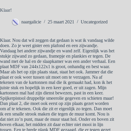
Klaar!
naargalicie
25 maart 2021
Uncategorized
Klaar. Nou dat wil zeggen dat gedaan is wat ik vandaag wilde
doen. Zo je weet gister een plafond en een zijwandje.
Vandaag het andere zijwandje en wand zelf. Eigenlijk was het
stukje zijwand zo gedaan, framepje en plankies er tegen. De
wand met de hal en de slaapkamer was een ander verhaal. Een
plaat MDF van 244x122x1 is groot, onhandig en best waar.
Maar als het op zijn plaats staat, staat het ook. Jammer dat die
plaat er ook weer tussen uit moet om te verzagen. Na af
tekenen van de kartonnen mal die ik gemaakt had, kon ik het
juiste stuk en hopelijk in een keer goed, er uit zagen. Mijn
kartonnen mal had zijn dienst bewezen, past in een keer.
Spijkerpistool druppeltje smeerolie gegeven en schieten maar!
Dan plaat 2, die moet ook eerst op zijn plaats gezet worden
om af te tekenen. Ook die zit er eigenlijk zo tegen. Dan moet
ik een smalle strook maken die tegen de muur komt. Nou is
dat niet zo’n punt, maar de muur staat hol. Onder en boven zit
boven elkaar, het midden zit daar echter niet mooi in lijn
tussen. Een te brede plank MDF gezaagd, die er tegen gezet