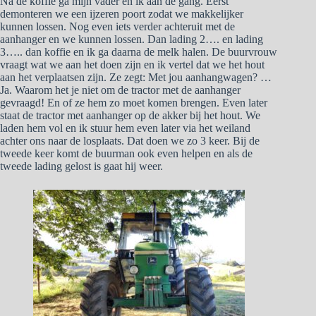
Na de koffie ga mijn vader en ik aan de gang. Eerst
demonteren we een ijzeren poort zodat we makkelijker
kunnen lossen. Nog even iets verder achteruit met de
aanhanger en we kunnen lossen. Dan lading 2…. en lading
3….. dan koffie en ik ga daarna de melk halen. De buurvrouw
vraagt wat we aan het doen zijn en ik vertel dat we het hout
aan het verplaatsen zijn. Ze zegt: Met jou aanhangwagen? …
Ja. Waarom het je niet om de tractor met de aanhanger
gevraagd! En of ze hem zo moet komen brengen. Even later
staat de tractor met aanhanger op de akker bij het hout. We
laden hem vol en ik stuur hem even later via het weiland
achter ons naar de losplaats. Dat doen we zo 3 keer. Bij de
tweede keer komt de buurman ook even helpen en als de
tweede lading gelost is gaat hij weer.