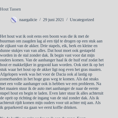
Hout Tassen
naargalicie
29 juni 2021
Uncategorized
Het hout wat ik ooit eens een boom was die ik met de
buurman om zaagden lag al een tijd te drogen op een stuk aan
de zijkant van de akker. Drie stapels, eik, berk en kleine en
dunne stukjes van van alles. Dat hout moet ook gestapeld
worden in de stal zonder dak. Ik begin vast voor dat mijn
ouders komen. Van de aanhanger haal ik de huif eraf zodat het
hout er makkelijker in gegooid kan worden. Ook niet ik op het
stuk waar het hout op de akker ligt nog even het gras maaien.
Afgelopen week was het voor de Dacia ook al lastig op
zomerbanden in het hoge gras weg te komen. Als dat straks
met een volle aanhanger ook is hebben we een probleem. Na
het maaien stuur ik de auto met aanhanger de naar de eerste
stapel hout en begin te laden. Even later stuur ik alles achteruit
de oprit op richting de ingang van de stal zonder dak. Als ik
achteruit rijdt komen mijn ouders voor uit achter mij aan. Als
ik geparkeerd sta gaan we eerst koffie drinken.