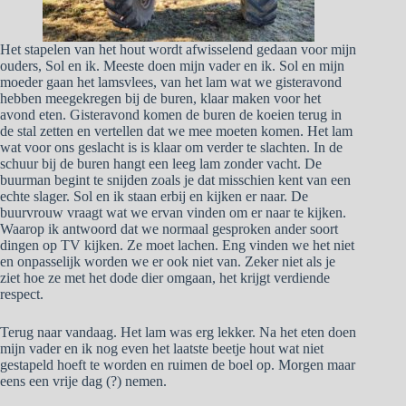
Het stapelen van het hout wordt afwisselend gedaan voor mijn
ouders, Sol en ik. Meeste doen mijn vader en ik. Sol en mijn
moeder gaan het lamsvlees, van het lam wat we gisteravond
hebben meegekregen bij de buren, klaar maken voor het
avond eten. Gisteravond komen de buren de koeien terug in
de stal zetten en vertellen dat we mee moeten komen. Het lam
wat voor ons geslacht is is klaar om verder te slachten. In de
schuur bij de buren hangt een leeg lam zonder vacht. De
buurman begint te snijden zoals je dat misschien kent van een
echte slager. Sol en ik staan erbij en kijken er naar. De
buurvrouw vraagt wat we ervan vinden om er naar te kijken.
Waarop ik antwoord dat we normaal gesproken ander soort
dingen op TV kijken. Ze moet lachen. Eng vinden we het niet
en onpasselijk worden we er ook niet van. Zeker niet als je
ziet hoe ze met het dode dier omgaan, het krijgt verdiende
respect.
Terug naar vandaag. Het lam was erg lekker. Na het eten doen
mijn vader en ik nog even het laatste beetje hout wat niet
gestapeld hoeft te worden en ruimen de boel op. Morgen maar
eens een vrije dag (?) nemen.