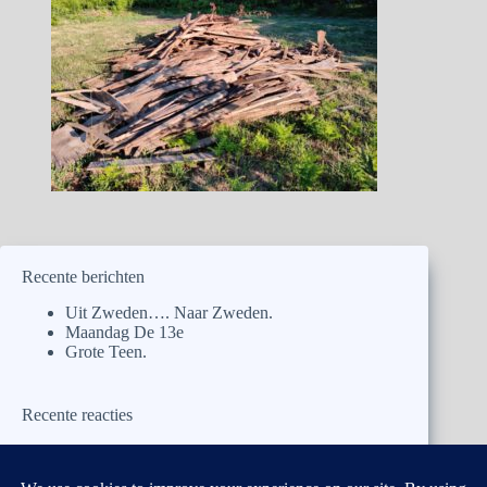
Recente berichten
Uit Zweden…. Naar Zweden.
Maandag De 13e
Grote Teen.
Recente reacties
naargalicie
op
Uit Zweden…. Naar Zweden.
kar.rooij@ planet.nl
op
Uit Zweden…. Naar