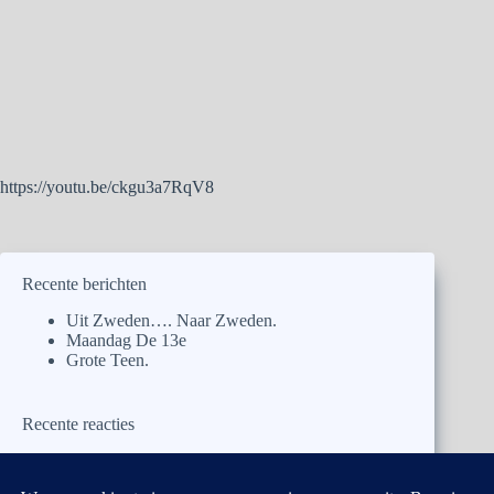
https://youtu.be/ckgu3a7RqV8
Recente berichten
Uit Zweden…. Naar Zweden.
Maandag De 13e
Grote Teen.
Recente reacties
naargalicie
op
Uit Zweden…. Naar Zweden.
kar.rooij@ planet.nl
op
Uit Zweden…. Naar