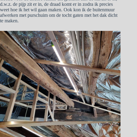
d.w.z. de pijp zit er in, de draad komt er in zodra ik precies
weet hoe ik het wil gaan maken. Ook kon ik de buitenmuur
afwerken met purschuim om de tocht gaten met het dak dicht
te maken.