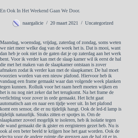
En Ook In Het Weekend Gaan We Door.
naargalicie
20 maart 2021
Uncategorized
Maandag, woensdag, vrijdag, zaterdag of zondag, soms weten
we niet meer welke dag van de week het is. Dat is mooi, want
dan heb je ook niet in de gaten dat je op zaterdag aan het werk
bent. Voor ik verder kan met de slaap kamer wil ik eerst de hal
die met het maken van de slaapkamer ontstaan is zover
afmaken zodat ik verder kan met de slaapkamer. De hal moet
voorzien worden van een nieuw plafond. Hiervoor heb ik
vandaag een frame gemaakt waar dan volgende week planken
tegen kunnen. Rolluik voor het raam heeft moeten wijken en
het is nu nog niet zeker dat het terugkomt. Na het frame de
verlichting voor zover in orde gemaakt. Het licht gaat
automatisch aan en naar een tijdje weer uit. In het plafond
komt een sensor, die er nu tijdelijk hangt. Ook de led-tl lamp is
tijdelijk natuurlijk. Straks zitten er spotjes in. Om de
slaapkamer zoveel mogelijk te isoleren, heb ik isolatie tegen
de wand gemaakt die ik gister en eergisteren gezet heb. Nu is
ook al een beter beeld te krijgen hoe het gaat worden. Ook de
electra voor de andere ruimte die grenzen aan de hal zit er in,