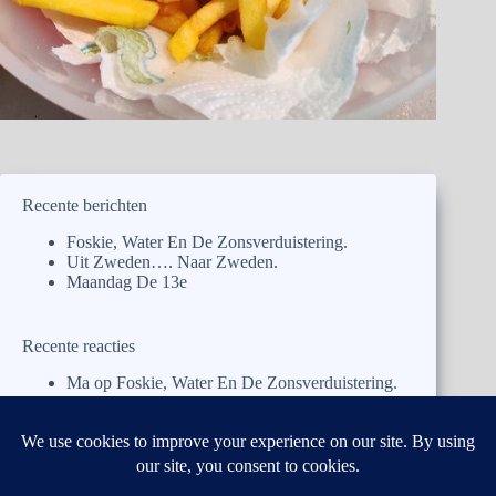
Recente berichten
Foskie, Water En De Zonsverduistering.
Uit Zweden…. Naar Zweden.
Maandag De 13e
Recente reacties
Ma
op
Foskie, Water En De Zonsverduistering.
Pa
op
Foskie, Water En De Zonsverduistering.
José
op
Foskie, Water En De Zonsverduistering.
Ben y Antoinette
op
Uit Zweden…. Naar
Zweden.
Ben y Antoinette
op
Uit Zweden…. Naar